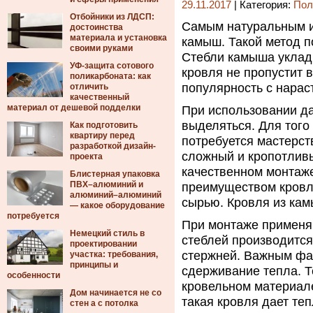
29.11.2017
| Категория:
Пол
Отбойники из ЛДСП:
Самым натуральным и
достоинства
материала и установка
камыш.
Такой метод п
своими руками
Стебли камыша уклады
УФ-защита сотового
кровля не пропустит 
поликарбоната: как
популярность с нара
отличить
качественный
материал от дешевой подделки
При использовании д
выделяться. Для того
Как подготовить
квартиру перед
потребуется мастерст
разработкой дизайн-
сложный и кропотливы
проекта
качественном монтаже
Блистерная упаковка
ПВХ–алюминий и
преимуществом кровл
алюминий–алюминий
сырью. Кровля из кам
— какое оборудование
потребуется
При монтаже применяю
Немецкий стиль в
стеблей производитс
проектировании
стержней. Важным фак
участка: требования,
принципы и
сдерживание тепла. 
особенности
кровельном материале
Дом начинается не со
такая кровля дает теп
стен а с потолка