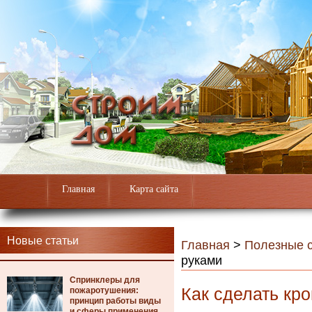
Главная
Карта сайта
Новые статьи
Главная
>
Полезные с
руками
Спринклеры для
Как сделать кр
пожаротушения:
принцип работы виды
и сферы применения