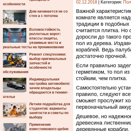
02.12.2018
| Категория:
Пол
особенности
Важной характеристи
Дом начинается не со
стен а с потолка
комнате является наде
традиции в подобных
Взломостойкость
считается плитка. Но
роллетных ворот:
доросли до такого пр
классы защиты,
пол из дерева. Издав
уязвимые места и
реальные тесты на проникновение
кораблей. Ведь палуб
Ремонт спецтехники:
достаточно прочной.
выбор оригинальных
запчастей и
Если правильно задел
особенности
герметиком, то пол и
обслуживания
стойким, чем плитка.
Индивидуальная
настройка автомобиля:
Самостоятельно устан
зачем владельцы
обращаются в тюнинг-
правило, следуют все
ателье
смоьжет прослужит хоз
Летняя подработка для
первоначальный акку
студентов: варианты
занятости и советы по
Дешевое, но надежное
выбору
древесина лиственниц
Применение
деревянные корабли, 
известнякового щебня