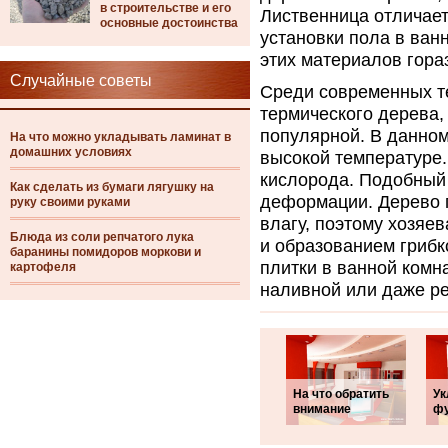
в строительстве и его
Лиственница отличает
основные достоинства
установки пола в ванн
этих материалов гора
Случайные советы
Среди современных те
термического дерева,
популярной. В данном
На что можно укладывать ламинат в
домашних условиях
высокой температуре.
кислорода. Подобный 
Как сделать из бумаги лягушку на
деформации. Дерево 
руку своими руками
влагу, поэтому хозяе
Блюда из соли репчатого лука
и образованием грибк
баранины помидоров моркови и
плитки в ванной комн
картофеля
наливной или даже р
На что обратить
Ук
внимание
фу