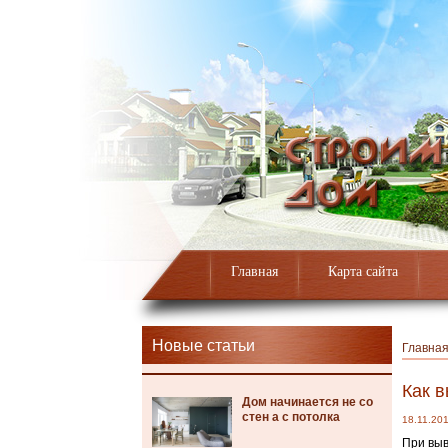
Главная
Карта сайта
Новые статьи
Главна
Как в
Дом начинается не со
стен а с потолка
18.11.20
При выв