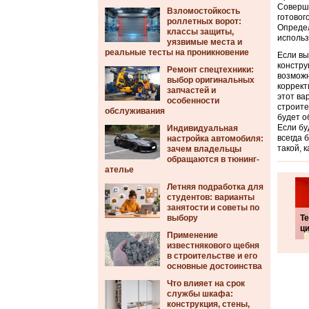
Соверше
Взломостойкость
готовог
роллетных ворот:
Определ
классы защиты,
использ
уязвимые места и
реальные тесты на проникновение
Если вы
констру
Ремонт спецтехники:
возможн
выбор оригинальных
коррект
запчастей и
этот ва
особенности
строите
обслуживания
будет о
Если бу
Индивидуальная
всегда 
настройка автомобиля:
такой, 
зачем владельцы
обращаются в тюнинг-
ателье
Летняя подработка для
студентов: варианты
занятости и советы по
выбору
Т
ц
Применение
известнякового щебня
в строительстве и его
основные достоинства
Что влияет на срок
службы шкафа:
конструкция, стены,