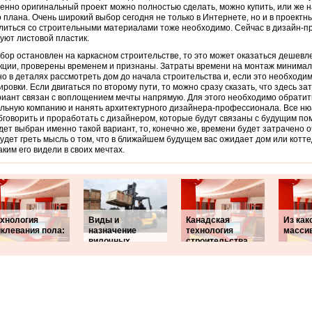
нно оригинальный проект можно полностью сделать, можно купить, или же н
о плана. Очень широкий выбор сегодня не только в Интернете, но и в проектн
иться со строительными материалами тоже необходимо. Сейчас в дизайн-пр
уют листовой пластик.
бор остановлен на каркасном строительстве, то это может оказаться дешевл
кции, проверены временем и признаны. Затраты времени на монтаж минимал
о в деталях рассмотреть дом до начала строительства и, если это необходим
ировки. Если двигаться по второму пути, то можно сразу сказать, что здесь за
риант связан с воплощением мечты напрямую. Для этого необходимо обратит
льную компанию и нанять архитектурного дизайнера-профессионала. Все н
бговорить и проработать с дизайнером, которые будут связаны с будущим по
дет выбран именно такой вариант, то, конечно же, времени будет затрачено о
будет греть мысль о том, что в ближайшем будущем вас ожидает дом или котт
каким его видели в своих мечтах.
ехнология
Виды и
Канадская
Из как
иклевания пола:
назначение
технология
масси
вилочных
строительства