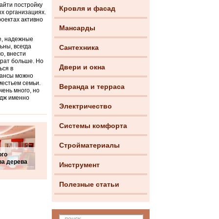
айти постройку
Кровля и фасад
ых организациях.
оектах активно
Мансарды
е, надежные
ьны, всегда
Сантехника
о, внести
трат больше. Но
Двери и окна
ься в
юансы можно
местьем семьи.
Веранда и терраса
чень много, но
едж именно
Электричество
Системы комфорта
Стройматериалы
ого
ва дерева
Инструмент
Полезные статьи