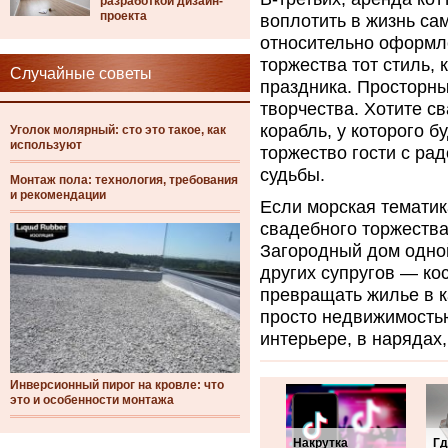
разработкой дизайн-
проекта
воплотить в жизнь с
относительно оформл
торжества тот стиль, 
Случайные советы
праздника. Просторн
творчества. Хотите с
корабль, у которого б
Уголок молярный: сто это такое, как
используют
торжество гости с ра
судьбы.
Монтаж пола: технология, требования
и рекомендации
Если морская тематик
свадебного торжества
Загородный дом одно
других супругов — ко
превращать жилье в к
просто недвижимостью
интерьере, в нарядах,
Инверсионный пирог на кровле: что
это и особенности монтажа
Накрутка
Гд