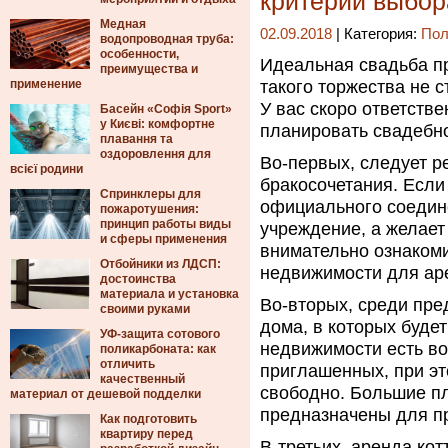
критерии выбор
Медная
02.09.2018
| Категория:
Пол
водопроводная труба:
особенности,
Идеальная свадьба пр
преимущества и
применение
такого торжества не с
У вас скоро ответств
Басейн «Софія Sport»
у Києві: комфортне
планировать свадебно
плавання та
оздоровлення для
Во-первых, следует р
всієї родини
бракосочетания. Если
Спринклеры для
официального соедин
пожаротушения:
принцип работы виды
учреждение, а желает
и сферы применения
внимательно ознаком
Отбойники из ЛДСП:
недвижимости для ар
достоинства
материала и установка
Во-вторых, среди пр
своими руками
дома, в которых буде
УФ-защита сотового
недвижимости есть в
поликарбоната: как
отличить
приглашенных, при эт
качественный
свободно. Большие пл
материал от дешевой подделки
предназначены для п
Как подготовить
квартиру перед
В-третьих, аренда ко