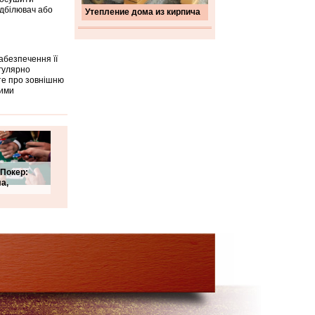
ідбілювач або
Утепление дома из кирпича
безпечення її
егулярно
те про зовнішню
ними
 Покер:
а,