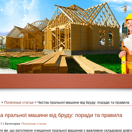
я
>
Полезные статьи
>
Чистка пральної машини від бруду: поради та правила
а пральної машини від бруду: поради та правила
23
| Категория:
Полезные статьи
те ви, що регулярне очищення пральної машинки є важливою складовою довг