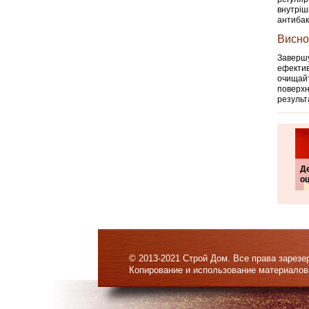
внутріш
антибак
Висно
Завершу
ефектив
очищайт
поверхн
результ
Д
о
© 2013-2021 Строй Дом. Все права зарезе
Копирование и использование материалов