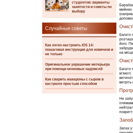
студентов: варианты
Барабан
занятости и советы по
мийних 
выбору
(наприк
допомож
Очист
Случайные советы
Багато 
розташо
його. П
Как легко настроить iOS 14:
забрудн
пошаговая инструкция для новичков и
на місце
не только
Очист
Оригинальное украшение интерьера
при помощи неоновых надписей
Багато 
м’якоті
витягні
Как сварить макароны с сыром в
витріть 
кастрюле простым способом
Протр
Не забу
плямами
нейтрал
покритт
Запоб
Запах у
регуляр