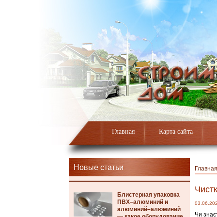
Главная
Карта сайта
Новые статьи
Главна
Чистк
Блистерная упаковка
ПВХ–алюминий и
03.06.20
алюминий–алюминий
Чи знає
— какое оборудование