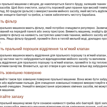
 пральної машинки є місцем, де накопичується багато бруду, залишків тканин 
засобів. Щоб його очистити, запустіть порожній цикл прання при високій темп
лад, 60 градусів Цельсія) з використанням мийного засобу, який містить відбіл
е знищити бактерії та грибок, а також забезпечить чистоту барабана.
іть фільтр
пральних машинок мають фільтр, який потрібно очищувати регулярно. Зазвича
ваний на передній панелі або знизу пристрою. Вимкніть машинку, знайдіть фі
еревірте фільтр на наявність застряглих шматочків тканини, мийного засобу а
ень. Якщо фільтр брудний, промийте його в теплій мильній воді, докладно прот
.
іть пральний порошок відділення та м’який клапан
пральних машинок мають відділення для прального порошку та м’який клапан 
. Ці частини часто забруднюються відкладеннями мийного засобу та вапняком. 
ть відділення для прального порошку та м’який клапан, промийте їх під тепло
м’яким ганчір’ям. Впевніться, що всі отвори в цих частинах вільні від забруднен
іть зовнішню поверхню
вайте також про зовнішню поверхню пральної машинки. Вона може бути забр
 або відбитками пальців. Для очищення зовнішньої поверхні використовуйте м’
ьний очищувач. Уникайте використання агресивних хімічних засобів, які можу
я машинки.
ігайте запаху
 пральній машинці може бути ознакою наявності грибка або бактерій. Щоб запо
но залишайте дверцята машинки відкритими після закінчення прання, щоб п