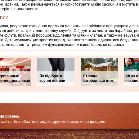
ні частини. Також рекомендується використовувати мийні засоби, які містять в
теріальні компоненти.
вок
ючи, регулярне очищення пральної машинки є необхідною процедурою для за
ної роботи та тривалого терміну служби. Слідкуйте за чистотою барабана, р
е фільтр, пральний порошок відділення та м’який клапан, а також не забувай
ю. Дотримуючись цих простих порад, ви зможете насолоджуватися бездоган
атами прання та тривалим функціонуванням вашої пральної машинки.
еревянные
Як підібрати
Строим
Игра в
цилиндрованные
зручні лосини
загородный дом,
правил
рвированы.
 сайта, без обратной индексируемой ссылки запрещено.