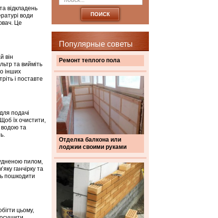
та відкладень
ературі води
ювач. Це
Популярные советы
й він
Ремонт теплого пола
льтр та вийміть
бо інших
ріть і поставте
для подачі
Щоб їх очистити,
ю водою та
ь.
Отделка балкона или
лоджии своими руками
удненою пилом,
яку ганчірку та
ть пошкодити
бігти цьому,
росушити