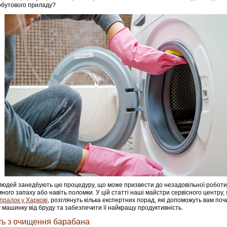
обутового приладу?
людей занедбують цю процедуру, що може призвести до незадовільної робот
ного запаху або навіть поломки. У цій статті наші майстри сервісного центру, 
пралок у Харкові
, розглянуть кілька експертних порад, які допоможуть вам по
 машинку від бруду та забезпечити її найкращу продуктивність.
ть з очищення барабана