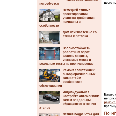
цього п
потребуется
Немецкий стиль в
проектировании
участка: требования,
принципы и
особенности
Дом начинается не со
стен а с потолка
Взломостойкость
роллетных ворот:
классы защиты,
уязвимые места и
реальные тесты на проникновение
Ремонт спецтехники:
выбор оригинальных
запчастей и
особенности
обслуживания
Индивидуальная
Багато 
настройка автомобиля:
неприєм
зачем владельцы
ремонт 
обращаются в тюнинг-
пральну
ателье
Почні
Летняя подработка для