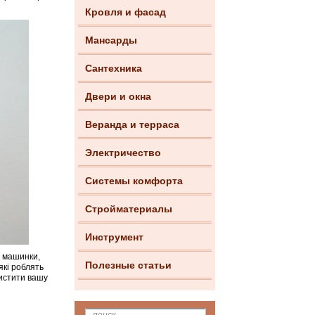
Кровля и фасад
Мансарды
Сантехника
Двери и окна
Веранда и терраса
Электричество
Системы комфорта
Стройматериалы
Инструмент
и машинки,
Полезные статьи
які роблять
чистити вашу