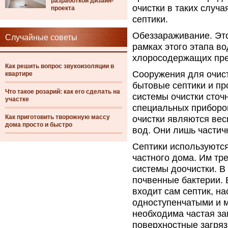
разработкой дизайн-
очистки в таких случ
проекта
септики.
Обеззараживание. Это
Случайные советы
рамках этого этапа в
хлоросодержащих пре
Как решить вопрос звукоизоляции в
Сооружения для очист
квартире
бытовые септики и п
Что такое розарий: как его сделать на
системы очистки сточ
участке
специальных приборо
Как приготовить творожную массу
очистки являются вес
дома просто и быстро
вод. Они лишь частич
Септики используютс
частного дома. Им т
системы доочистки. В
почвенные бактерии. 
входит сам септик, н
одноступенчатыми и 
необходима частая за
поверхностные загряз