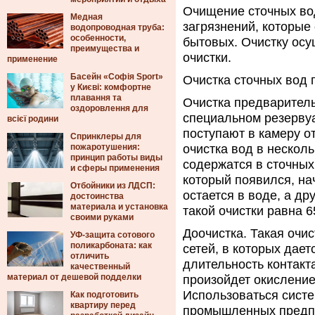
Очищение сточных во
Медная
загрязнений, которые
водопроводная труба:
особенности,
бытовых.
Очистку осу
преимущества и
очистки.
применение
Басейн «Софія Sport»
Очистка сточных вод 
у Києві: комфортне
плавання та
Очистка предваритель
оздоровлення для
специальном резерву
всієї родини
поступают в камеру о
Спринклеры для
пожаротушения:
очистка вод в несколь
принцип работы виды
содержатся в сточных
и сферы применения
который появился, на
Отбойники из ЛДСП:
остается в воде, а д
достоинства
материала и установка
такой очистки равна 
своими руками
Доочистка. Такая очи
УФ-защита сотового
поликарбоната: как
сетей, в которых дает
отличить
длительность контакт
качественный
материал от дешевой подделки
произойдет окисление
Использоваться систе
Как подготовить
квартиру перед
промышленных предпри