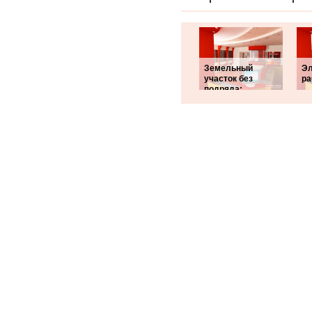
Земельный
Эл
участок без
ра
подряда: