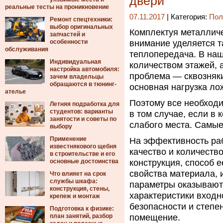
двери
реальные тесты на проникновение
07.11.2017
| Категория:
Пол
Ремонт спецтехники:
выбор оригинальных
Комплектуя металличе
запчастей и
особенности
внимание уделяется т
обслуживания
теплопередача.
В наш
Индивидуальная
количеством этажей, а
настройка автомобиля:
проблема — сквозняки.
зачем владельцы
обращаются в тюнинг-
основная нагрузка ло
ателье
Поэтому все необходи
Летняя подработка для
студентов: варианты
в том случае, если в 
занятости и советы по
слабого места. Самы
выбору
Применение
На эффективность раб
известнякового щебня
качество и количеств
в строительстве и его
основные достоинства
конструкция, способ е
свойства материала, 
Что влияет на срок
службы шкафа:
параметры оказывают
конструкция, стены,
характеристики входно
крепеж и монтаж
безопасности и степе
Подготовка к физике:
план занятий, разбор
помещение.