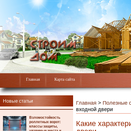
Главная
Карта сайта
Новые статьи
Главная
>
Полезные с
входной двери
Взломостойкость
Какие характер
роллетных ворот:
классы защиты,
уязвимые места и