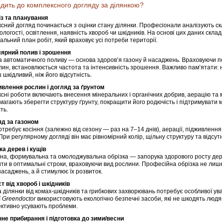
дить до комплексного догляду за ділянкою?
із та планування
сний догляд починається з оцінки стану ділянки. Професіонали аналізують ск
вологості, освітлення, наявність хвороб чи шкідників. На основі цих даних скла
уальний план робіт, який враховує усі потреби території.
лярний полив і зрошення
 автоматичного поливу — основа здоров’я газону й насаджень. Враховуючи по
лин, встановлюється частота та інтенсивність зрошення. Важливо пам’ятати:
 шкідливий, ніж його відсутність.
ивлення рослин і догляд за ґрунтом
сні роботи включають внесення мінеральних і органічних добрив, аерацію та 
омагають зберегти структуру ґрунту, покращити його родючість і підтримувати м
ть.
яд за газоном
отребує косіння (залежно від сезону — раз на 7–14 днів), аерації, підживлення
 При регулярному догляді він має рівномірний колір, щільну структуру та відсутн
зка дерев і кущів
на, формувальна та омолоджувальна обрізка — запорука здорового росту дере
ти в оптимальні строки, враховуючи вид рослини. Професійна обрізка не ли
насаджень, а й стимулює їх розвиток.
ст від хвороб і шкідників
 ділянки від комах-шкідників та грибкових захворювань потребує особливої ува
ї
Greendoctor
використовують екологічно безпечні засоби, які не шкодять людя
ктивно усувають проблеми.
нне прибирання і підготовка до зими/весни