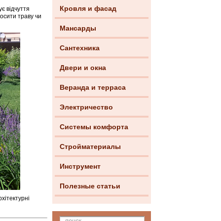
Кровля и фасад
ує відчуття
косити траву чи
Мансарды
Сантехника
Двери и окна
Веранда и терраса
Электричество
Системы комфорта
Стройматериалы
Инструмент
Полезные статьи
рхітектурні