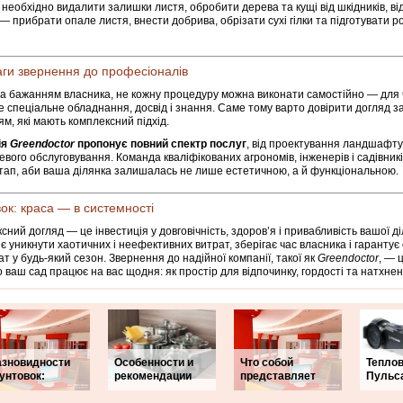
 необхідно видалити залишки листя, обробити дерева та кущі від шкідників, ві
— прибрати опале листя, внести добрива, обрізати сухі гілки та підготувати р
ги звернення до професіоналів
за бажанням власника, не кожну процедуру можна виконати самостійно — для 
е спеціальне обладнання, досвід і знання. Саме тому варто довірити догляд з
ям, які мають комплексний підхід.
ія
Greendoctor
пропонує повний спектр послуг
, від проектування ландшафту
вого обслуговування. Команда кваліфікованих агрономів, інженерів і садівник
тап, аби ваша ділянка залишалась не лише естетичною, а й функціональною.
ок: краса — в системності
сний догляд — це інвестиція у довговічність, здоров’я і привабливість вашої ді
є уникнути хаотичних і неефективних витрат, зберігає час власника і гарантує
ат у будь-який сезон. Звернення до надійної компанії, такої як
Greendoctor
, — 
о ваш сад працює на вас щодня: як простір для відпочинку, гордості та натхнен
азновидности
Особенности и
Что собой
Тепло
унтовок:
рекомендации
представляет
Пульса