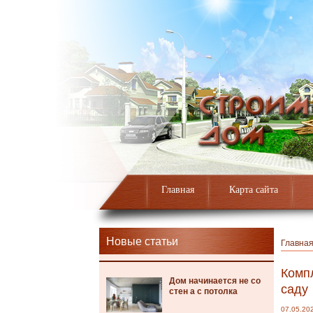
Главная
Карта сайта
Новые статьи
Главна
Компл
Дом начинается не со
саду
стен а с потолка
07.05.20