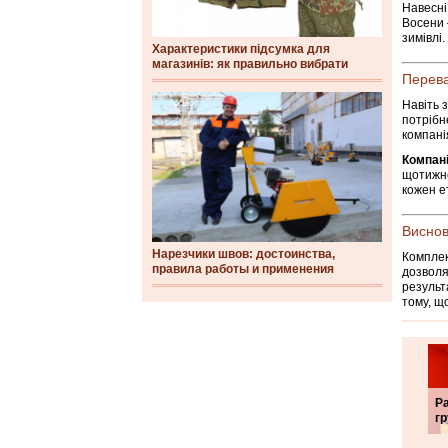
Навесні
Восени 
зимівлі.
Характеристики підсумка для
магазинів: як правильно вибрати
Перева
Навіть 
потрібн
компані
Компан
щотижне
кожен е
Виснов
Нарезчики швов: достоинства,
Комплек
правила работы и применения
дозволя
результ
тому, щ
Р
гр