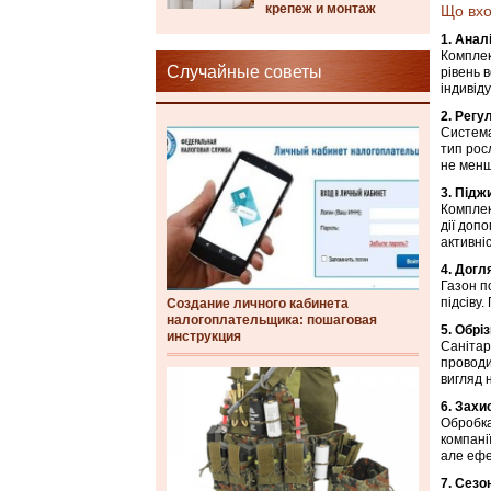
крепеж и монтаж
Що вхо
1. Анал
Комплек
Случайные советы
рівень 
індивід
2. Регу
Система
тип рос
не менш
3. Підж
Комплек
дії доп
активніс
4. Догл
Газон п
підсіву.
Создание личного кабинета
налогоплательщика: пошаговая
5. Обрі
инструкция
Санітар
проводи
вигляд 
6. Захи
Обробка
компані
але ефе
7. Сезо