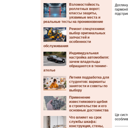
Взломостойкость
Догляну
роллетных ворот:
гармоні
классы защиты,
підстри
уязвимые места и
реальные тесты на проникновение
Ремонт спецтехники:
выбор оригинальных
запчастей и
особенности
обслуживания
Индивидуальная
настройка автомобиля:
зачем владельцы
обращаются в тюнинг-
ателье
Летняя подработка для
студентов: варианты
занятости и советы по
выбору
Применение
известнякового щебня
в строительстве и его
основные достоинства
Це сист
Что влияет на срок
особлив
службы шкафа:
конструкция, стены,