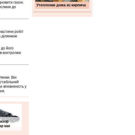
дновити газон.
Утепление дома из кирпича
ослини до
частини робіт
а ділянкою
 до його
ів контролює
лянки. Він
 стабільний
це впевненість у
ня.
визор
р как