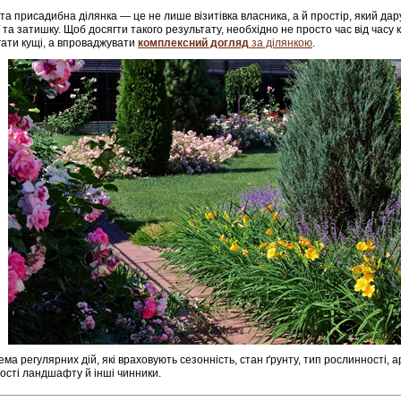
та присадибна ділянка — це не лише візитівка власника, а й простір, який дар
ї та затишку. Щоб досягти такого результату, необхідно не просто час від часу 
гати кущі, а впроваджувати
комплексний догляд
за ділянкою
.
ема регулярних дій, які враховують сезонність, стан ґрунту, тип рослинності, а
ості ландшафту й інші чинники.