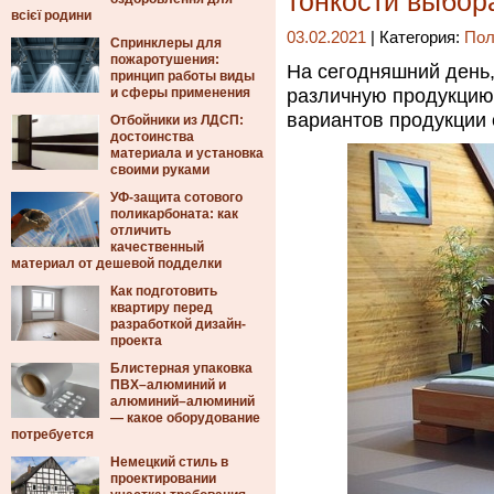
тонкости выбор
всієї родини
03.02.2021
| Категория:
Пол
Спринклеры для
пожаротушения:
На сегодняшний день
принцип работы виды
и сферы применения
различную продукцию 
вариантов продукции 
Отбойники из ЛДСП:
достоинства
материала и установка
своими руками
УФ-защита сотового
поликарбоната: как
отличить
качественный
материал от дешевой подделки
Как подготовить
квартиру перед
разработкой дизайн-
проекта
Блистерная упаковка
ПВХ–алюминий и
алюминий–алюминий
— какое оборудование
потребуется
Немецкий стиль в
проектировании