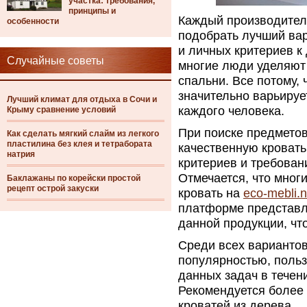
участка: требования,
принципы и
Каждый производитель
особенности
подобрать лучший вар
и личных критериев к
Случайные советы
многие люди уделяют
спальни. Все потому,
значительно варьирует
Лучший климат для отдыха в Сочи и
каждого человека.
Крыму сравнение условий
При поиске предметов
Как сделать мягкий слайм из легкого
пластилина без клея и тетрабората
качественную кровать
натрия
критериев и требовани
Отмечается, что мног
Баклажаны по корейски простой
рецепт острой закуски
кровать на
eco-mebli.
платформе представл
данной продукции, чт
Среди всех вариантов
популярностью, польз
данных задач в течен
Рекомендуется более 
кроватей из дерева.