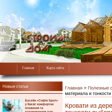
Главная
Карта сайта
Новые статьи
Главная
>
Полезные с
материала и тонкости
Басейн «Софія Sport»
Кровати из дер
у Києві: комфортне
плавання та
оздоровлення для