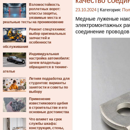
качество соеди
Взломостойкость
роллетных ворот:
23.10.2024
| Категория:
Пол
классы защиты,
уязвимые места и
Медные луженые нако
реальные тесты на проникновение
электромонтажных ра
Ремонт спецтехники:
соединение проводов 
выбор оригинальных
запчастей и
особенности
обслуживания
Индивидуальная
настройка автомобиля:
зачем владельцы
обращаются в тюнинг-
ателье
Летняя подработка для
студентов: варианты
занятости и советы по
выбору
Применение
известнякового щебня
в строительстве и его
основные достоинства
Что влияет на срок
службы шкафа:
конструкция, стены,