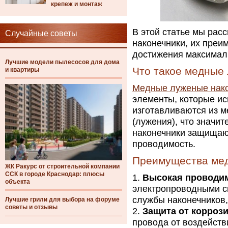
крепеж и монтаж
В этой статье мы рас
Случайные советы
наконечники, их преи
достижения максимал
Лучшие модели пылесосов для дома
Что такое медные
и квартиры
Медные луженые нак
элементы, которые и
изготавливаются из м
(лужения), что значи
наконечники защищаю
проводимость.
Преимущества мед
ЖК Ракурс от строительной компании
ССК в городе Краснодар: плюсы
Высокая проводи
объекта
электропроводными св
службы наконечников
Лучшие грили для выбора на форуме
советы и отзывы
Защита от корроз
провода от воздейств