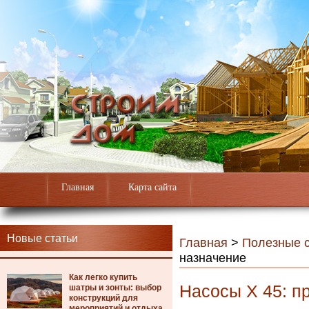
Главная
Карта сайта
Новые статьи
Главная
>
Полезные с
назначение
Как легко купить
Насосы Х 45: п
шатры и зонты: выбор
конструкций для
мероприятий и отдыха