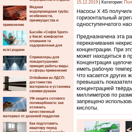
15.12.2019
| Категория:
Пол
Медная
Насосы Х 45 получил
водопроводная труба:
особенности,
горизонтальный агре
преимущества и
одноступенчатого нас
применение
Басейн «Софія Sport»
Предназначена эта ра
у Києві: комфортне
плавання та
перекачивания некри
оздоровлення для
концентрации. При эт
всієї родини
может находиться в п
Спринклеры для
пожаротушения:
Концентрация щелоче
принцип работы виды
иметь рабочую темпер
и сферы применения
Что касается других ж
Отбойники из ЛДСП:
превышать показателя
достоинства
материала и установка
концентрацией твёрды
своими руками
миллиметров по разме
УФ-защита сотового
запрещено использов
поликарбоната: как
кислоты.
отличить
качественный
материал от дешевой подделки
Как подготовить
квартиру перед