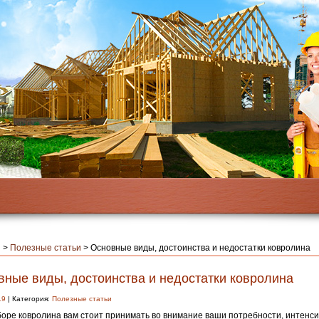
я
>
Полезные статьи
>
Основные виды, достоинства и недостатки ковролина
вные виды, достоинства и недостатки ковролина
19
| Категория:
Полезные статьи
оре ковролина вам стоит принимать во внимание ваши потребности, интенси