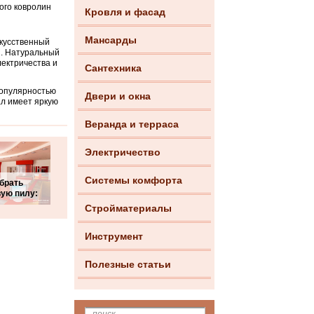
ого ковролин
Кровля и фасад
Мансарды
скусственный
ти. Натуральный
лектричества и
Сантехника
популярностью
Двери и окна
ал имеет яркую
Веранда и терраса
Электричество
Системы комфорта
брать
ую пилу:
Стройматериалы
Инструмент
Полезные статьи