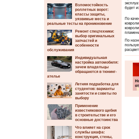
эксплуа
Взломостойкость
будет и
роллетных ворот:
классы защиты,
По каче
уязвимые места и
ковроли
реальные тесты на проникновение
ковроли
Ремонт спецтехники:
пламени
выбор оригинальных
По назн
запчастей и
пользуе
особенности
расцвет
обслуживания
Индивидуальная
настройка автомобиля:
зачем владельцы
обращаются в тюнинг-
ателье
Н
Летняя подработка для
о
студентов: варианты
занятости и советы по
выбору
Применение
известнякового щебня
в строительстве и его
основные достоинства
Что влияет на срок
службы шкафа:
конструкция, стены,