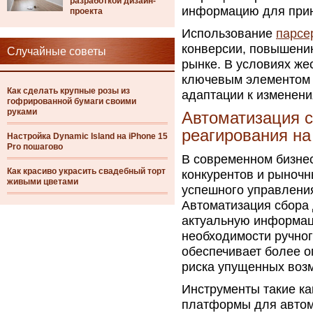
разработкой дизайн-
информацию для прин
проекта
Использование
парсер
конверсии, повышени
Случайные советы
рынке. В условиях же
ключевым элементом 
Как сделать крупные розы из
адаптации к изменени
гофрированной бумаги своими
руками
Автоматизация с
реагирования н
Настройка Dynamic Island на iPhone 15
Pro пошагово
В современном бизне
Как красиво украсить свадебный торт
конкурентов и рыночн
живыми цветами
успешного управления
Автоматизация сбора
актуальную информац
необходимости ручног
обеспечивает более 
риска упущенных возм
Инструменты такие как
платформы для автом