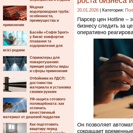
роста бизнеса 
Медная
20.01.2026
| Категория:
Пол
водопроводная труба:
особенности,
Парсер цен Hotline –
преимущества и
применение
бизнесу следить за ц
оперативно реагирова
Басейн «Софія Sport»
у Києві: комфортне
плавання та
оздоровлення для
всієї родини
Спринклеры для
пожаротушения:
принцип работы виды
и сферы применения
Отбойники из ЛДСП:
достоинства
материала и установка
своими руками
УФ-защита сотового
поликарбоната: как
отличить
качественный
материал от дешевой подделки
Он позволяет автомат
Как подготовить
квартиру перед
сокращает временные 