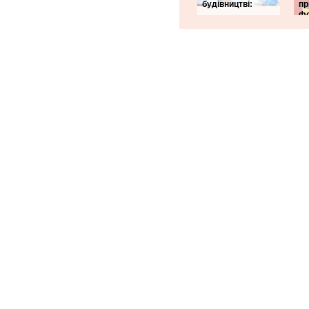
будівництві:
пр
фо