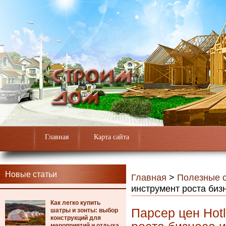
Главная
Карта сайта
Новые статьи
Главная
>
Полезные с
инструмент роста би
Как легко купить
Парсер цен Hotl
шатры и зонты: выбор
конструкций для
мероприятий и отдыха