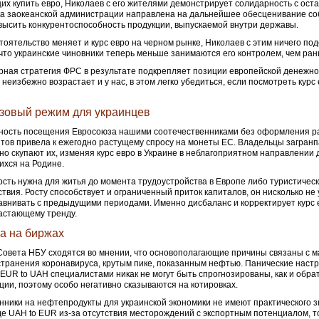
х купить евро, Николаев с его жителями демонстрирует солидарность с ост
а заокеанской администрации направлена на дальнейшее обесценивание соб
высить конкурентоспособность продукции, выпускаемой внутри державы.
тоятельство меняет и курс евро на черном рынке, Николаев с этим ничего под
что украинские чиновники теперь меньше занимаются его контролем, чем ран
ная стратегия ФРС в результате подкрепляет позиции европейской денежно
 неизбежно возрастает и у нас, в этом легко убедиться, если посмотреть курс 
зовый режим для украинцев
ность посещения Евросоюза нашими соотечественниками без оформления 
тов привела к ежегодно растущему спросу на монеты ЕС. Владельцы загран
но скупают их, изменяя курс евро в Украине в неблагоприятном направлении 
хся на Родине.
сть нужна для житья до момента трудоустройства в Европе либо туристическ
твия. Росту способствует и ограниченный приток капиталов, он нисколько не 
авнивать с предыдущими периодами. Именно дисбаланс и корректирует курс 
астающему тренду.
а на биржах
овета НБУ сходятся во мнении, что основополагающие причины связаны с 
транения коронавируса, крутым пике, показанным нефтью. Панические наст
EUR to UAH специалистами никак не могут быть спрогнозированы, как и обра
ции, поэтому особо негативно сказываются на котировках.
нники на нефтепродукты для украинской экономики не имеют практического 
е UAH to EUR из-за отсутствия месторождений с экспортным потенциалом, т