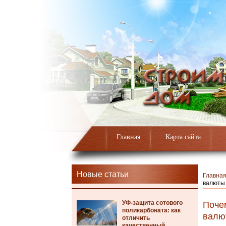
Главная
Карта сайта
Новые статьи
Главна
валюты
УФ-защита сотового
Почем
поликарбоната: как
валю
отличить
качественный