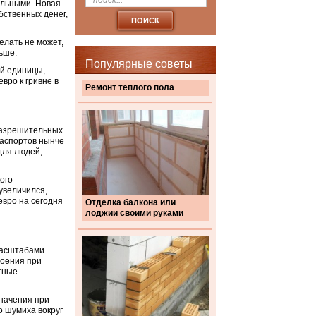
альными. Новая
ственных денег,
елать не может,
ьше.
Популярные советы
й единицы,
евро к гривне в
Ремонт теплого пола
разрешительных
паспортов нынче
для людей,
ого
увеличился,
евро на сегодня
Отделка балкона или
лоджии своими руками
масштабами
роения при
тные
значения при
о шумиха вокруг