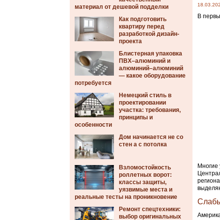
18.03.20
материал от дешевой подделки
В первы
Как подготовить
квартиру перед
разработкой дизайн-
проекта
Блистерная упаковка
ПВХ–алюминий и
алюминий–алюминий
— какое оборудование
потребуется
Немецкий стиль в
проектировании
участка: требования,
принципы и
особенности
Дом начинается не со
стен а с потолка
Многие 
Взломостойкость
Централ
роллетных ворот:
региона
классы защиты,
выделя
уязвимые места и
реальные тесты на проникновение
Слабы
Ремонт спецтехники:
Америка
выбор оригинальных