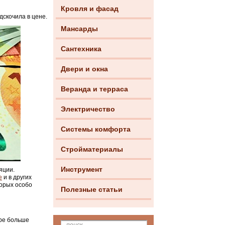
Кровля и фасад
скочила в цене.
Мансарды
Сантехника
Двери и окна
Веранда и терраса
Электричество
Системы комфорта
Стройматериалы
Инструмент
яции.
е
и в других
торых особо
Полезные статьи
ире больше