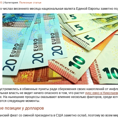
20
| Категория:
Полезные статьи
х числах весеннего месяца национальная валюта Единой Европы заметно под
устремились в обменные пункты ради сбережения своих накоплений от инфл
ьная власть не видит ничего опасного в том, что растет
курс евро в Николаев
х. На нынешние процессы оказывают влияние несколько факторов, среди ко
ются следующие моменты.
е позиции у долларов
нский фиат со сменой президента в США заметно ослаб, поэтому во всем м