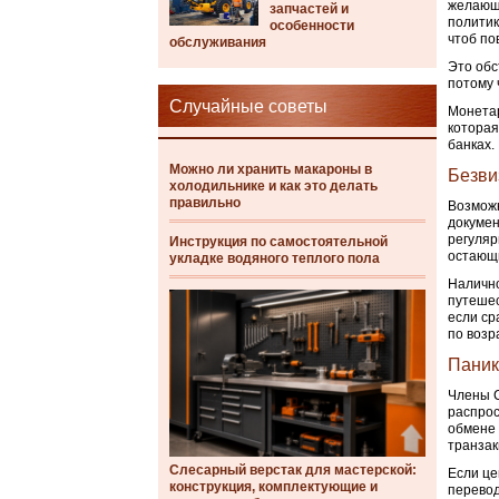
желающи
запчастей и
политик
особенности
чтоб по
обслуживания
Это обс
потому 
Случайные советы
Монетар
которая
банках.
Можно ли хранить макароны в
Безви
холодильнике и как это делать
правильно
Возмож
докумен
регуляр
Инструкция по самостоятельной
остающи
укладке водяного теплого пола
Налично
путешес
если ср
по возр
Паник
Члены С
распрос
обмене 
транзак
Слесарный верстак для мастерской:
Если це
конструкция, комплектующие и
перевод