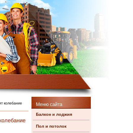
сит колебание
Меню сайта
Балкон и лоджия
 колебание
Пол и потолок