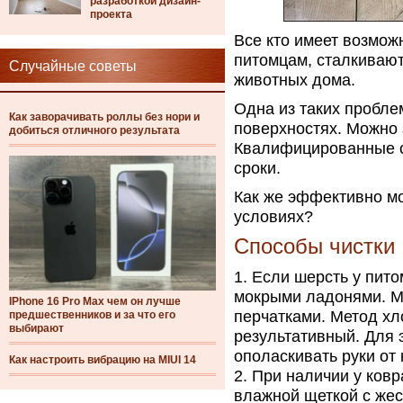
разработкой дизайн-
проекта
Все кто имеет возмож
питомцам, сталкивают
Случайные советы
животных дома.
Одна из таких пробле
Как заворачивать роллы без нори и
поверхностях. Можно 
добиться отличного результата
Квалифицированные с
сроки.
Как же эффективно мо
условиях?
Способы чистки
Если шерсть у пито
мокрыми ладонями. М
IPhone 16 Pro Max чем он лучше
перчатками. Метод хло
предшественников и за что его
выбирают
результативный. Для 
ополаскивать руки от
Как настроить вибрацию на MIUI 14
При наличии у ковр
влажной щеткой с жес