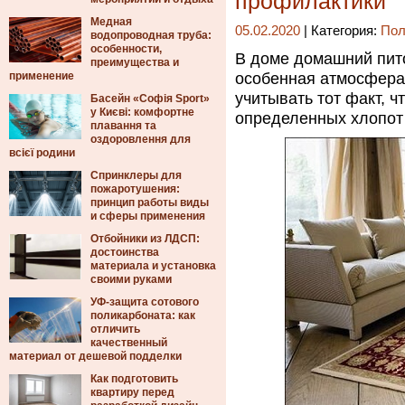
профилактики
Медная
05.02.2020
| Категория:
Пол
водопроводная труба:
особенности,
В доме домашний пит
преимущества и
применение
особенная атмосфера 
учитывать тот факт, 
Басейн «Софія Sport»
у Києві: комфортне
определенных хлопот 
плавання та
оздоровлення для
всієї родини
Спринклеры для
пожаротушения:
принцип работы виды
и сферы применения
Отбойники из ЛДСП:
достоинства
материала и установка
своими руками
УФ-защита сотового
поликарбоната: как
отличить
качественный
материал от дешевой подделки
Как подготовить
квартиру перед