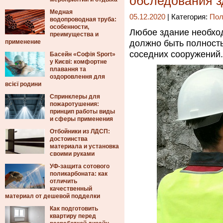
обследования з
Медная
05.12.2020
| Категория:
Пол
водопроводная труба:
особенности,
Любое здание необхо
преимущества и
применение
должно быть полност
соседних сооружений.
Басейн «Софія Sport»
у Києві: комфортне
плавання та
оздоровлення для
всієї родини
Спринклеры для
пожаротушения:
принцип работы виды
и сферы применения
Отбойники из ЛДСП:
достоинства
материала и установка
своими руками
УФ-защита сотового
поликарбоната: как
отличить
качественный
материал от дешевой подделки
Как подготовить
квартиру перед