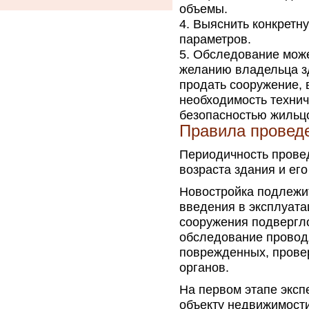
объемы.
Выяснить конкретну
параметров.
Обследование може
желанию владельца зд
продать сооружение, в
необходимость техни
безопасностью жильцо
Правила провед
Периодичность провед
возраста здания и ег
Новостройка подлежит
введения в эксплуатац
сооружения подвергл
обследование проводя
поврежденных, прове
органов.
На первом этапе эксп
объекту недвижимости