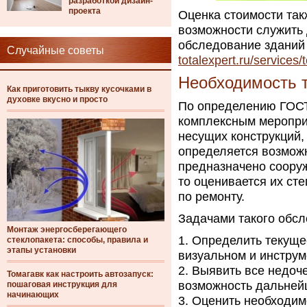
разработкой дизайн-
проекта
Оценка стоимости такж
возможности служить 
обследование зданий
Случайные советы
totalexpert.ru/services
Необходимость т
Как приготовить тыкву кусочками в
духовке вкусно и просто
По определению ГОСТ
комплексным мероприя
несущих конструкций,
определяется возмож
предназначено соору
то оценивается их ст
по ремонту.
Задачами такого обс
Монтаж энергосберегающего
Определить текуще
стеклопакета: способы, правила и
этапы установки
визуальном и инстру
Выявить все недоче
Томагавк как настроить автозапуск:
возможность дальней
пошаговая инструкция для
начинающих
Оценить необходимо