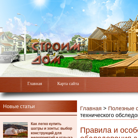
Главная
Карта сайта
Новые статьи
Главная
>
Полезные с
технического обследо
Как легко купить
Правила и особ
шатры и зонты: выбор
конструкций для
мероприятий и отдыха