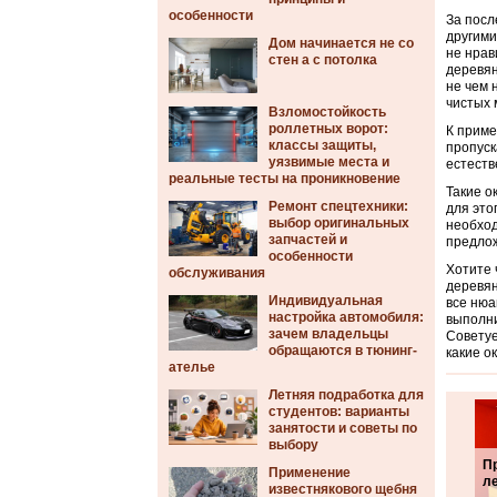
особенности
За посл
другими
Дом начинается не со
не нрав
стен а с потолка
деревян
не чем 
чистых 
Взломостойкость
роллетных ворот:
К приме
классы защиты,
пропуск
уязвимые места и
естеств
реальные тесты на проникновение
Такие о
Ремонт спецтехники:
для это
выбор оригинальных
необход
запчастей и
предлож
особенности
Хотите 
обслуживания
деревян
Индивидуальная
все нюа
настройка автомобиля:
выполни
зачем владельцы
Советуе
обращаются в тюнинг-
какие о
ателье
Летняя подработка для
студентов: варианты
занятости и советы по
выбору
П
Применение
л
известнякового щебня