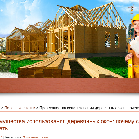
я
>
Полезные статьи
>
Преимущества использования деревянных окон: почему
мущества использования деревянных окон: почему с
ать
18
| Категория:
Полезные статьи