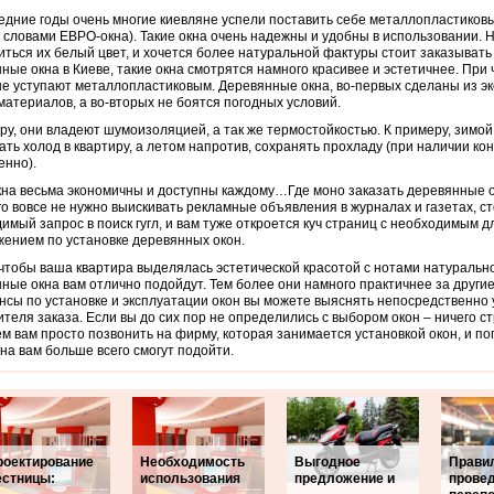
едние годы очень многие киевляне успели поставить себе металлопластиковы
 словами ЕВРО-окна).
Такие окна очень надежны и удобны в использовании. Н
иться их белый цвет, и хочется более натуральной фактуры стоит заказывать 
ные окна в Киеве, такие окна смотрятся намного красивее и эстетичнее. При 
не уступают металлопластиковым. Деревянные окна, во-первых сделаны из эк
материалов, а во-вторых не боятся погодных условий.
ру, они владеют шумоизоляцией, а так же термостойкостью. К примеру, зимой
ать холод в квартиру, а летом напротив, сохранять прохладу (при наличии ко
енно).
кна весьма экономичны и доступны каждому…Где моно заказать деревянные о
го вовсе не нужно выискивать рекламные объявления в журналах и газетах, с
имый запрос в поиск гугл, и вам туже откроется куч страниц с необходимым д
ением по установке деревянных окон.
чтобы ваша квартира выделялась эстетической красотой с нотами натурально
ные окна вам отлично подойдут. Тем более они намного практичнее за другие
нсы по установке и эксплуатации окон вы можете выяснять непосредственно
теля заказа. Если вы до сих пор не определились с выбором окон – ничего с
м вам просто позвонить на фирму, которая занимается установкой окон, и пог
кна вам больше всего смогут подойти.
роектирование
Необходимость
Выгодное
Прави
естницы:
использования
предложение и
прове