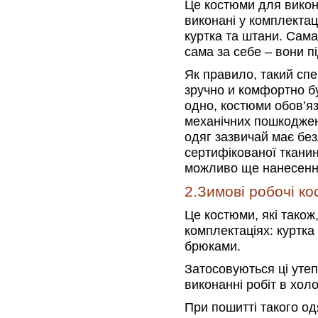
Це костюми для викон
виконані у комплектаці
куртка та штани. Сама
сама за себе – вони пі
Як правило, такий спе
зручно и комфортно бу
одно, костюми обов’яз
механічних пошкоджен
одяг зазвичай має безл
сертифікованої тканин
можливо ще нанесення
2.Зимові робочі к
Це костюми, які також,
комплектаціях: куртка
брюками.
Затосовуються ці утеп
виконанні робіт в хол
При пошитті такого о