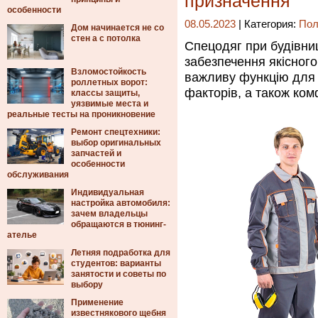
призначення
особенности
08.05.2023
| Категория:
Пол
Дом начинается не со
стен а с потолка
Спецодяг при будівни
забезпечення якісного
Взломостойкость
важливу функцію для з
роллетных ворот:
факторів, а також ком
классы защиты,
уязвимые места и
реальные тесты на проникновение
Ремонт спецтехники:
выбор оригинальных
запчастей и
особенности
обслуживания
Индивидуальная
настройка автомобиля:
зачем владельцы
обращаются в тюнинг-
ателье
Летняя подработка для
студентов: варианты
занятости и советы по
выбору
Применение
известнякового щебня