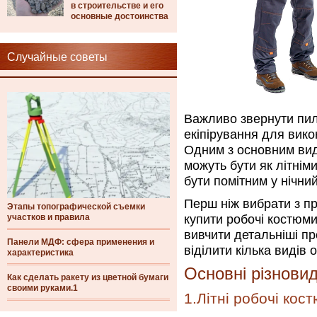
в строительстве и его
основные достоинства
Случайные советы
Важливо звернути пиль
екіпірування для вико
Одним з основним вид
можуть бути як літніми
бути помітним у нічний
Перш ніж вибрати з п
Этапы топографической съемки
участков и правила
купити робочі костюм
вивчити детальніші пр
Панели МДФ: сфера применения и
віділити кілька видів
характеристика
Основні різнови
Как сделать ракету из цветной бумаги
своими руками.1
1.Літні робочі кос