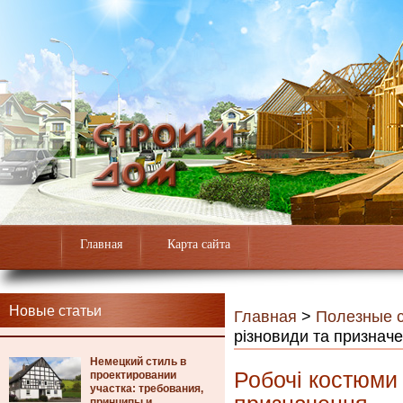
Главная
Карта сайта
Новые статьи
Главная
>
Полезные с
різновиди та признач
Немецкий стиль в
Робочі костюми 
проектировании
участка: требования,
принципы и