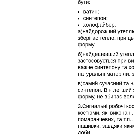
бути:
ватин;
синтепон;
холофайбер.
а)найдорожчий утепл
зберігає тепло, при ц
форму.
б)найдещевший утеплю
застосовується при ви
важче синтепону та х
натуральні матеріли, 
в)самий сучасний та 
синтепон. Він легший
форму, не вбирає воло
3.Сигнальні робочі кос
костюми, які виконані,
помаранчевих, та т.п.
нашивки, завдяки яким
доби.