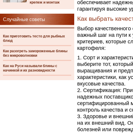
обеспечивает надежны
крепеж и монтаж
гарантируя высокие у
Как выбрать каче
Случайные советы
Выбор качественного
важный шаг на пути к
Как приготовить тесто для рыбных
блюд
критериев, которые с
картофеля:
Как разогреть замороженные блины
без микроволновки
Сорт и характерист
выберите тот, которы
Как на Руси называли блины с
выращивания и предпо
начинкой и их разновидности
характеристики, как у
вкусовые качества.
Сертификация: При
надежных поставщико
сертифицированный ма
контроль качества и 
Здоровье и внешни
на их внешний вид. О
болезней или поврежд