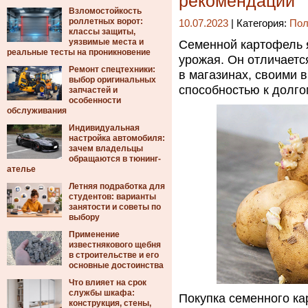
рекомендации
Взломостойкость
роллетных ворот:
10.07.2023
| Категория:
Пол
классы защиты,
уязвимые места и
Семенной картофель 
реальные тесты на проникновение
урожая. Он отличаетс
Ремонт спецтехники:
в магазинах, своими 
выбор оригинальных
способностью к долго
запчастей и
особенности
обслуживания
Индивидуальная
настройка автомобиля:
зачем владельцы
обращаются в тюнинг-
ателье
Летняя подработка для
студентов: варианты
занятости и советы по
выбору
Применение
известнякового щебня
в строительстве и его
основные достоинства
Что влияет на срок
службы шкафа:
Покупка семенного к
конструкция, стены,