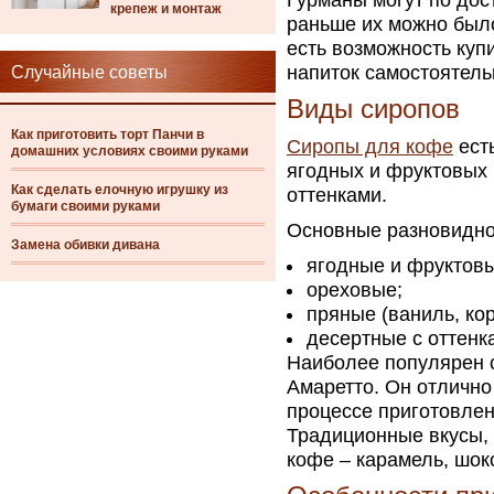
Гурманы могут по дос
крепеж и монтаж
раньше их можно было
есть возможность куп
напиток самостоятель
Случайные советы
Виды сиропов
Как приготовить торт Панчи в
Сиропы для кофе
есть
домашних условиях своими руками
ягодных и фруктовых
Как сделать елочную игрушку из
оттенками.
бумаги своими руками
Основные разновидно
Замена обивки дивана
ягодные и фруктовые
ореховые;
пряные (ваниль, кор
десертные с оттенк
Наиболее популярен 
Амаретто. Он отлично
процессе приготовлени
Традиционные вкусы,
кофе – карамель, шок