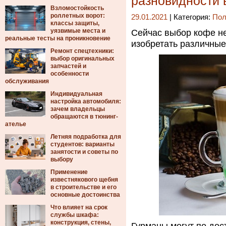
разновидности 
Взломостойкость
роллетных ворот:
29.01.2021
| Категория:
Пол
классы защиты,
уязвимые места и
Сейчас выбор кофе н
реальные тесты на проникновение
изобретать различные
Ремонт спецтехники:
выбор оригинальных
запчастей и
особенности
обслуживания
Индивидуальная
настройка автомобиля:
зачем владельцы
обращаются в тюнинг-
ателье
Летняя подработка для
студентов: варианты
занятости и советы по
выбору
Применение
известнякового щебня
в строительстве и его
основные достоинства
Что влияет на срок
службы шкафа:
конструкция, стены,