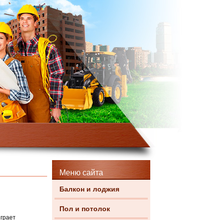
Меню сайта
Балкон и лоджия
Пол и потолок
играет