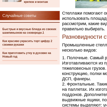
крепеж и монтаж
Стеллажи помогают о
Случайные советы
использовать площадь
рассмотрим, какие ви
правильно выбирать.
Быстрые и вкусные блюда из свежих
шампиньонов на сковороде.1
Разновидности с
Как красиво украсить торт цифру 2
Промышленные стелла
своими руками
несколько видов:
Как приготовить утку в духовке на
Новый год
Полочные. Самый р
Изготавливаются из п
тяжеловесных грузов.
конструкцию, полки м
ДСП, фанеры.
Фронтальные. Таки
на паллетах. Их изго
поддонов. Дополнител
выдвижные ящики, по
системы выделяют: ун