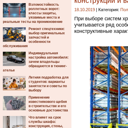
конструкций и 
Взломостойкость
роллетных ворот:
18.10.2019
| Категория:
Пол
классы защиты,
уязвимые места и
При выборе систем х
реальные тесты на проникновение
учитывается ряд особ
Ремонт спецтехники:
конструктивные харак
выбор оригинальных
запчастей и
особенности
обслуживания
Индивидуальная
настройка автомобиля:
зачем владельцы
обращаются в тюнинг-
ателье
Летняя подработка для
студентов: варианты
занятости и советы по
выбору
Применение
известнякового щебня
в строительстве и его
основные достоинства
Что влияет на срок
службы шкафа:
конструкция, стены,