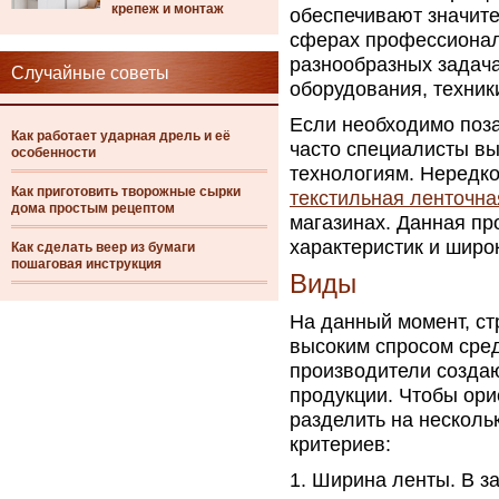
крепеж и монтаж
обеспечивают значит
сферах профессиональ
разнообразных задач
Случайные советы
оборудования, техник
Если необходимо поза
Как работает ударная дрель и её
часто специалисты в
особенности
технологиям. Нередко
Как приготовить творожные сырки
текстильная ленточна
дома простым рецептом
магазинах. Данная пр
характеристик и широ
Как сделать веер из бумаги
пошаговая инструкция
Виды
На данный момент, ст
высоким спросом сре
производители созда
продукции. Чтобы ори
разделить на несколь
критериев:
Ширина ленты. В за