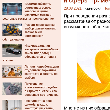
и сферы приме
Взломостойкость
роллетных ворот:
28.08.2021
| Категория:
Пол
классы защиты,
уязвимые места и
При проведении разн
реальные тесты на проникновение
рассматривают разно
Ремонт спецтехники:
возможность облегчит
выбор оригинальных
запчастей и
особенности
обслуживания
Индивидуальная
настройка автомобиля:
зачем владельцы
обращаются в тюнинг-
ателье
Летняя подработка для
студентов: варианты
занятости и советы по
выбору
Применение
известнякового щебня
в строительстве и его
основные достоинства
Что влияет на срок
службы шкафа:
Многие из них обраща
конструкция, стены,