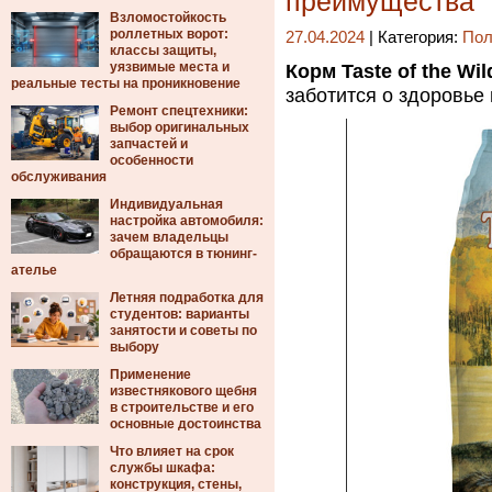
преимущества
Взломостойкость
роллетных ворот:
27.04.2024
| Категория:
Пол
классы защиты,
уязвимые места и
Корм Taste of the Wil
реальные тесты на проникновение
заботится о здоровье
Ремонт спецтехники:
выбор оригинальных
запчастей и
особенности
обслуживания
Индивидуальная
настройка автомобиля:
зачем владельцы
обращаются в тюнинг-
ателье
Летняя подработка для
студентов: варианты
занятости и советы по
выбору
Применение
известнякового щебня
в строительстве и его
основные достоинства
Что влияет на срок
службы шкафа:
конструкция, стены,