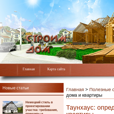
Главная
Карта сайта
Новые статьи
Главная
>
Полезные с
дома и квартиры
Немецкий стиль в
Таунхаус: опре
проектировании
участка: требования,
принципы и