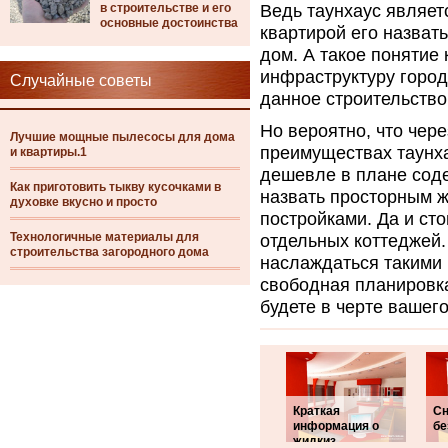
в строительстве и его
Ведь таунхаус являет
основные достоинства
квартирой его назвать
дом. А такое понятие
инфраструктуру город
Случайные советы
данное строительство
Но вероятно, что чере
Лучшие мощные пылесосы для дома
преимуществах таунха
и квартиры.1
дешевле в плане сод
Как приготовить тыкву кусочками в
назвать просторным ж
духовке вкусно и просто
постройками. Да и сто
Технологичные материалы для
отдельных коттеджей.
строительства загородного дома
наслаждаться такими
свободная планировка
будете в черте вашего
Краткая
Сн
информация о
бе
жидкиз