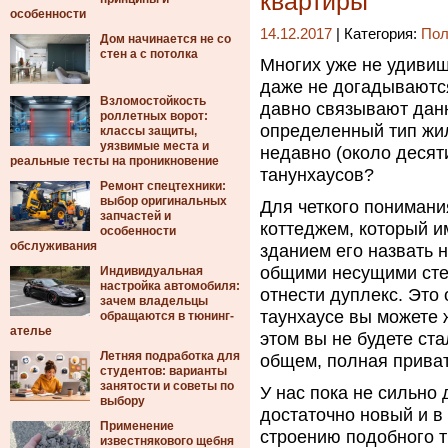
квартиры
особенности
14.12.2017
| Категория:
Пол
Дом начинается не со
стен а с потолка
Многих уже не удивиш
даже не догадываются,
Взломостойкость
давно связывают данн
роллетных ворот:
определенный тип жил
классы защиты,
уязвимые места и
недавно (около десяти
реальные тесты на проникновение
танунхаусов?
Ремонт спецтехники:
выбор оригинальных
Для четкого понимани
запчастей и
коттеджем, который и
особенности
обслуживания
зданием его назвать 
общими несущими сте
Индивидуальная
настройка автомобиля:
отнести дуплекс. Это 
зачем владельцы
таунхаусе вы можете 
обращаются в тюнинг-
ателье
этом вы не будете ста
Летняя подработка для
общем, полная приват
студентов: варианты
занятости и советы по
У нас пока не сильно
выбору
достаточно новый и в
Применение
строению подобного т
известнякового щебня