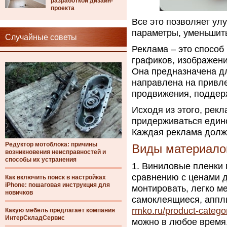
разработкой дизайн-
проекта
Все это позволяет ул
параметры, уменьшит
Случайные советы
Реклама – это способ 
графиков, изображени
Она предназначена д
направлена на привл
продвижения, поддер
Исходя из этого, рек
придерживаться едино
Каждая реклама должн
Редуктор мотоблока: причины
Виды материало
возникновения неисправностей и
способы их устранения
Виниловые пленки 
сравнению с ценами д
Как включить поиск в настройках
iPhone: пошаговая инструкция для
монтировать, легко м
новичков
самоклеящиеся, аппли
rmko.ru/product-catego
Какую мебель предлагает компания
ИнтерСкладСервис
можно в любое время