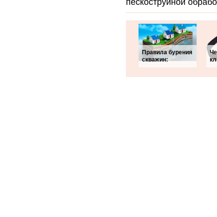
пескоструйной обрабо
Правила бурения
Че
скважин:
кл