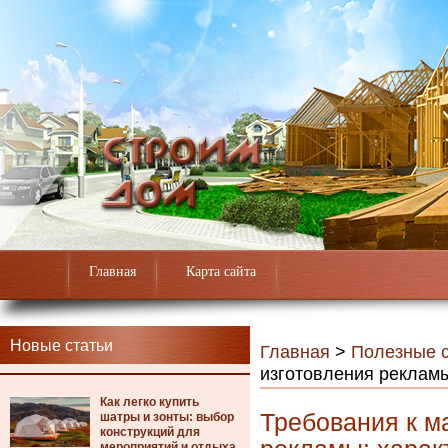
Главная
Карта сайта
Новые статьи
Главная
>
Полезные с
изготовления рекламы
Как легко купить
Требования к м
шатры и зонты: выбор
конструкций для
мероприятий и отдыха