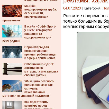
рекламы: харак
Медная
04.07.2020
| Категория:
Пол
водопроводная труба:
особенности,
Развитие современны
преимущества и
применение
только большим выбо
компьютерным оборуд
Басейн «Софія Sport»
у Києві: комфортне
плавання та
оздоровлення для
всієї родини
Спринклеры для
пожаротушения:
принцип работы виды
и сферы применения
Отбойники из ЛДСП:
достоинства
материала и установка
своими руками
УФ-защита сотового
поликарбоната: как
отличить
качественный
материал от дешевой подделки
Как подготовить
квартиру перед