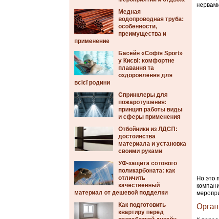
нервами
Медная
водопроводная труба:
особенности,
преимущества и
применение
Басейн «Софія Sport»
у Києві: комфортне
плавання та
оздоровлення для
всієї родини
Спринклеры для
пожаротушения:
принцип работы виды
и сферы применения
Отбойники из ЛДСП:
достоинства
материала и установка
своими руками
УФ-защита сотового
поликарбоната: как
отличить
Но это 
качественный
компани
материал от дешевой подделки
меропри
Как подготовить
Орган
квартиру перед