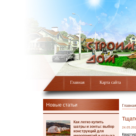
Главная
Карта сайта
Новые статьи
Главна
Тщат
Как легко купить
шатры и зонты: выбор
24.05.20
конструкций для
Квартир
мероприятий и отдыха