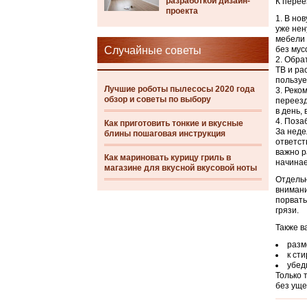
разработкой дизайн-
К перее
проекта
В нов
уже нен
мебели 
Случайные советы
без мус
Обрат
ТВ и ра
пользуе
Лучшие роботы пылесосы 2020 года
Реком
обзор и советы по выбору
переезд
в день,
Позаб
Как приготовить тонкие и вкусные
За неде
блины пошаговая инструкция
ответст
важно р
Как мариновать курицу гриль в
начинае
магазине для вкусной вкусовой ноты
Отдельн
внимани
порвать
грязи.
Также в
разм
к ст
убед
Только 
без уще