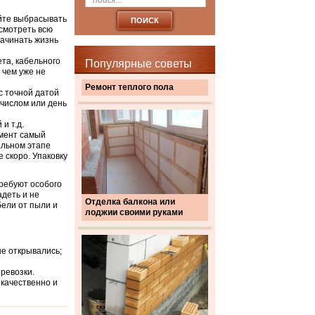
ейте выбрасывать
есмотреть всю
начинать жизнь
та, кабельного
Популярные советы
 чем уже не
Ремонт теплого пола
с точной датой
 числом или день
и т.д.
омент самый
альном этапе
 скоро. Упаковку
требуют особого
адеть и не
Отделка балкона или
бели от пыли и
лоджии своими руками
не открывались;
ревозки.
 качественно и