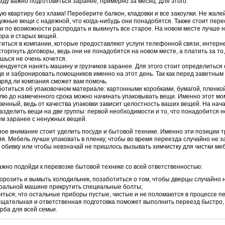
зду важно подготовиться заранее, примерно за месяц. Для этого:
ую квартиру без хлама! Переберите балкон, кладовки и все закоулки. Не жал
ужные вещи с надежной, что когда-нибудь они понадобятся. Также стоит пер
и по возможности распродать и выкинуть все старое. На новом месте лучше 
ора и старых вещей.
иться в компании, которые предоставляют услуги телефонной связи, интерне
сторгнуть договоры, ведь они не понадобятся на новом месте, а платить за то,
шься не очень хочется.
ендуется нанять машину и грузчиков заранее. Для этого стоит определиться 
е и забронировать помощников именно на этот день. Так как перед заветным
 вряд ли компания сможет вам помочь.
отиться об упаковочном материале: картонными коробками, бумагой, пленкой 
лю до намеченного срока можно начинать упаковывать вещи. Именно этот м
венный, ведь от качества упаковки зависит целостность ваших вещей. На нач
азделить вещи на две группы: первой необходимости и то, что понадобится не
м заранее с ненужных вещей.
ое внимание стоит уделить посуде и бытовой технике. Именно эти позиции 
я. Мебель лучше упаковать в пленку, чтобы во время переезда случайно не з
 обивку или чтобы невзначай не пришлось вызывать химчистку для чистки ме
ажно подойди к перевозке бытовой технике со всей ответственностью:
орозить и вымыть холодильник, позаботиться о том, чтобы дверцы случайно 
иральной машине прикрутить специальные болты;
иться, что остальные приборы пустые, чистые и не поломаются в процессе пе
тщательная и ответственная подготовка поможет выполнить переезд быстро,
рба для всей семьи.