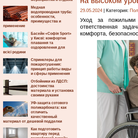
на высоком уро
Медная
29.05.2024
| Категория:
Пол
водопроводная труба:
особенности,
Уход за пожилыми
преимущества и
применение
ответственная зада
комфорта, безопаснос
Басейн «Софія Sport»
у Києві: комфортне
плавання та
оздоровлення для
всієї родини
Спринклеры для
пожаротушения:
принцип работы виды
и сферы применения
Отбойники из ЛДСП:
достоинства
материала и установка
своими руками
УФ-защита сотового
поликарбоната: как
отличить
качественный
материал от дешевой подделки
Как подготовить
квартиру перед