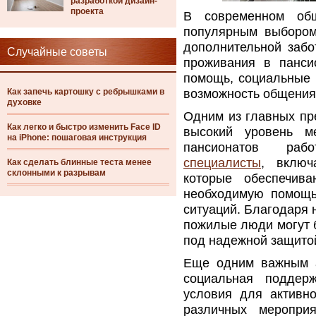
разработкой дизайн-
проекта
В современном общ
популярным выбором
дополнительной заб
Случайные советы
проживания в панси
помощь, социальные 
Как запечь картошку с ребрышками в
возможность общения
духовке
Одним из главных пр
Как легко и быстро изменить Face ID
высокий уровень м
на iPhone: пошаговая инструкция
пансионатов ра
специалисты
, включ
Как сделать блинные теста менее
склонными к разрывам
которые обеспечив
необходимую помощь
ситуаций. Благодаря 
пожилые люди могут б
под надежной защито
Еще одним важным а
социальная поддер
условия для активно
различных мероприя