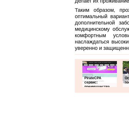
делает их проживани
Таким образом, про
оптимальный вариан
дополнительной заб
медицинскому обслу
комфортным усло
наслаждаться высоки
уверенно и защищенн
PirateCPA
Ос
сервис:
по
преимущества,