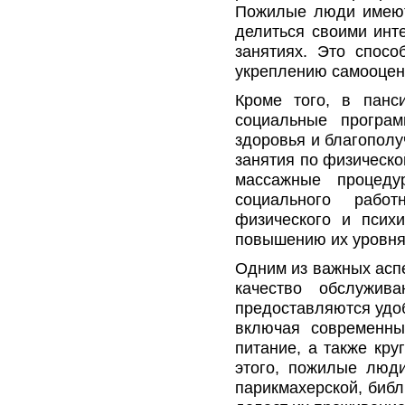
Пожилые люди имеют
делиться своими инт
занятиях. Это спосо
укреплению самооцен
Кроме того, в панс
социальные програ
здоровья и благополу
занятия по физическо
массажные процеду
социального рабо
физического и псих
повышению их уровня 
Одним из важных аспе
качество обслужив
предоставляются удо
включая современны
питание, а также кр
этого, пожилые люди
парикмахерской, библи