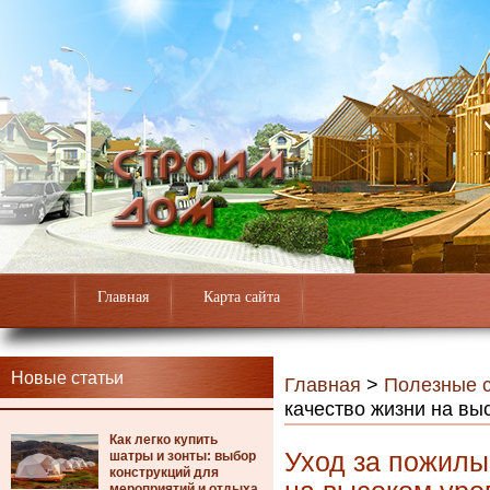
Главная
Карта сайта
Новые статьи
Главная
>
Полезные с
качество жизни на вы
Как легко купить
Уход за пожилы
шатры и зонты: выбор
конструкций для
мероприятий и отдыха