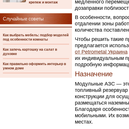
медленного перемеще
крепеж и монтаж
дозаправки поблизост
В особенности, вопро
Случайные советы
отдалении зоны работ
количества поставлен
Как выбрать мебель: подбор моделей
Чтобы решить такие 
под особенности комнаты
предлагается исполь
Как запечь картошку на салат в
от Petrometal Украина
духовке
их индивидуальным п
подробную информацию
Как правильно оформить интерьер в
умном доме
Назначение
Модульные АЗС — это
топливный резервуар 
конструкции для осущ
размещаться наземным
Благодаря особеннос
мобильными. Их возм
местах.