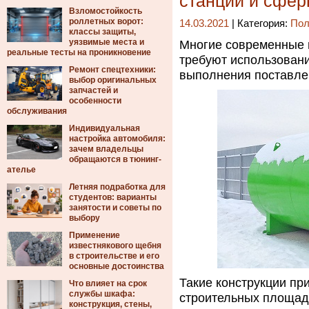
станций и сфе
Взломостойкость
роллетных ворот:
14.03.2021
| Категория:
Пол
классы защиты,
уязвимые места и
Многие современные в
реальные тесты на проникновение
требуют использован
Ремонт спецтехники:
выполнения поставле
выбор оригинальных
запчастей и
особенности
обслуживания
Индивидуальная
настройка автомобиля:
зачем владельцы
обращаются в тюнинг-
ателье
Летняя подработка для
студентов: варианты
занятости и советы по
выбору
Применение
известнякового щебня
в строительстве и его
основные достоинства
Такие конструкции пр
Что влияет на срок
службы шкафа:
строительных площадк
конструкция, стены,