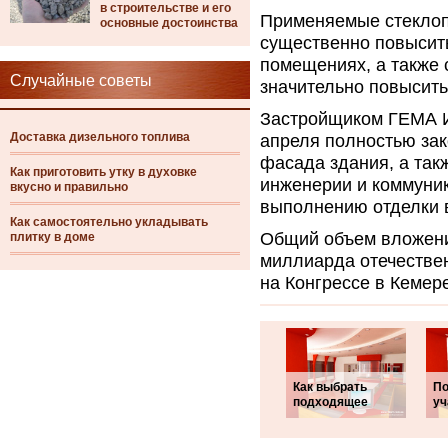
в строительстве и его
Применяемые стеклоп
основные достоинства
существенно повысить
помещениях, а также 
Случайные советы
значительно повысить
Застройщиком ГЕМА Ин
Доставка дизельного топлива
апреля полностью зак
фасада здания, а так
Как приготовить утку в духовке
инженерии и коммуник
вкусно и правильно
выполнению отделки 
Как самостоятельно укладывать
Общий объем вложени
плитку в доме
миллиарда отечествен
на Конгрессе в Кемер
Как выбрать
По
подходящее
уч