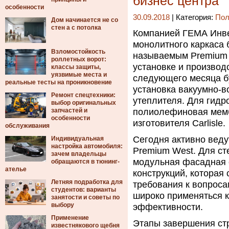
бизнес центра
особенности
30.09.2018
| Категория:
Пол
Дом начинается не со
стен а с потолка
Компанией ГЕМА Инве
монолитного каркаса б
Взломостойкость
называемым Premium 
роллетных ворот:
установке и производ
классы защиты,
уязвимые места и
следующего месяца б
реальные тесты на проникновение
установка вакуумно-в
Ремонт спецтехники:
утеплителя. Для гидр
выбор оригинальных
запчастей и
полиолефиновая мемб
особенности
изготовителя Carlisle.
обслуживания
Сегодня активно веду
Индивидуальная
настройка автомобиля:
Premium West. Для ст
зачем владельцы
модульная фасадная 
обращаются в тюнинг-
ателье
конструкций, которая
Летняя подработка для
требования к вопроса
студентов: варианты
широко применяться ке
занятости и советы по
выбору
эффективности.
Применение
Этапы завершения ст
известнякового щебня