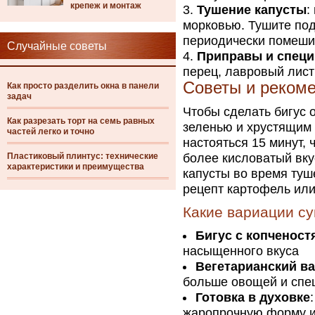
крепеж и монтаж
Тушение капусты
:
морковью. Тушите под
периодически помеш
Случайные советы
Приправы и специ
перец, лавровый лист
Советы и реком
Как просто разделить окна в панели
задач
Чтобы сделать бигус 
Как разрезать торт на семь равных
зеленью и хрустящим
частей легко и точно
настояться 15 минут,
Пластиковый плинтус: технические
более кисловатый вку
характеристики и преимущества
капусты во время туш
рецепт картофель или
Какие вариации с
Бигус с копченост
насыщенного вкуса
Вегетарианский в
больше овощей и спе
Готовка в духовке
жаропрочную форму и 