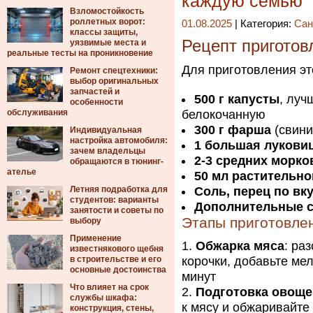
каждую семью
Взломостойкость
роллетных ворот:
01.08.2025
| Категория:
Сан
классы защиты,
Рецепт приготов
уязвимые места и
реальные тесты на проникновение
Для приготовления эт
Ремонт спецтехники:
выбор оригинальных
запчастей и
500 г капусты
, луч
особенности
обслуживания
белокочанную
300 г фарша
(свини
Индивидуальная
настройка автомобиля:
1 большая лукови
зачем владельцы
2-3 средних морко
обращаются в тюнинг-
ателье
50 мл растительно
Летняя подработка для
Соль, перец по вк
студентов: варианты
Дополнительные 
занятости и советы по
Этапы приготовле
выбору
Применение
Обжарка мяса
: ра
известнякового щебня
в строительстве и его
корочки, добавьте ме
основные достоинства
минут
Что влияет на срок
Подготовка овоще
службы шкафа:
к мясу и обжаривайте
конструкция, стены,