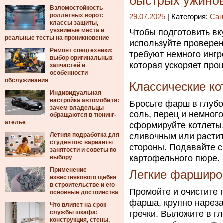
быстрых ужино
Взломостойкость
роллетных ворот:
29.07.2025
| Категория:
Сан
классы защиты,
уязвимые места и
Чтобы подготовить вк
реальные тесты на проникновение
используйте провере
Ремонт спецтехники:
требуют немного ингр
выбор оригинальных
которая ускоряет проц
запчастей и
особенности
обслуживания
Классические ко
Индивидуальная
настройка автомобиля:
Бросьте фарш в глубо
зачем владельцы
соль, перец и немног
обращаются в тюнинг-
ателье
сформируйте котлеты.
Летняя подработка для
сливочным или растит
студентов: варианты
стороны. Подавайте с
занятости и советы по
картофельного пюре.
выбору
Применение
Легкие фарширо
известнякового щебня
в строительстве и его
Промойте и очистите 
основные достоинства
фарша, крупно нареза
Что влияет на срок
службы шкафа:
гречки. Выложите в г
конструкция, стены,