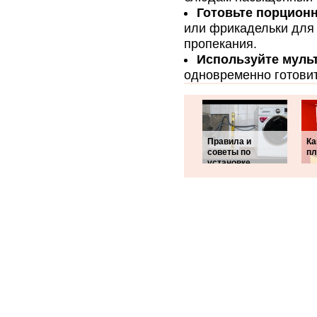
Готовьте порцион
или фрикадельки для
пропекания.
Используйте муль
одновременно готовит
Правила и
Ка
советы по
пл
установке