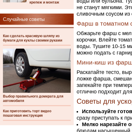
воды или бульона. Ту
крепеж и монтаж
не станут мягкими. Э
сливочным соусом из 
Случайные советы
Фарш в томатном 
Обжарьте фарш с мел
Как сделать красивую шляпу из
корочки. Влейте томат
бумаги для куклы своими руками
воды. Тушите 10-15 м
можно подать с гарни
Мини-киш из фар
Раскатайте тесто, вы
ложке фарша, смешанн
запекайте при темпера
отлично подходит для
Выбор правильного домкрата для
Советы для уско
автомобиля
Используйте гото
Как приготовить торт видео
пошаговая инструкция
сразу приступать к п
Мелко нарезайте 
блюдам насыщенный 