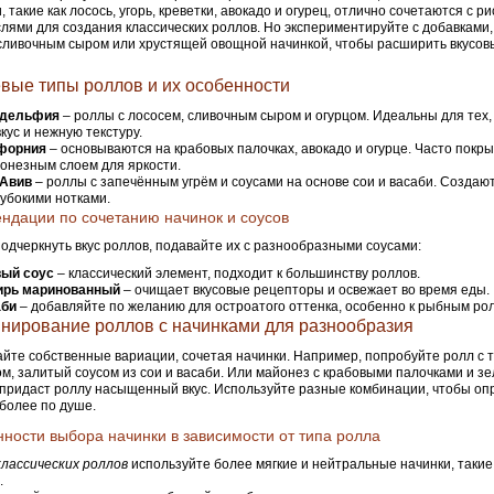
, такие как лосось, угорь, креветки, авокадо и огурец, отлично сочетаются с ри
лями для создания классических роллов. Но экспериментируйте с добавками,
сливочным сыром или хрустящей овощной начинкой, чтобы расширить вкусов
вые типы роллов и их особенности
дельфия
– роллы с лососем, сливочным сыром и огурцом. Идеальны для тех,
вкус и нежную текстуру.
форния
– основываются на крабовых палочках, авокадо и огурце. Часто пок
онезным слоем для яркости.
-Авив
– роллы с запечённым угрём и соусами на основе сои и васаби. Созда
глубокими нотками.
ндации по сочетанию начинок и соусов
одчеркнуть вкус роллов, подавайте их с разнообразными соусами:
ый соус
– классический элемент, подходит к большинству роллов.
ирь маринованный
– очищает вкусовые рецепторы и освежает во время еды.
аби
– добавляйте по желанию для остроатого оттенка, особенно к рыбным ро
нирование роллов с начинками для разнообразия
йте собственные вариации, сочетая начинки. Например, попробуйте ролл с т
ом, залитый соусом из сои и васаби. Или майонез с крабовыми палочками и зе
придаст роллу насыщенный вкус. Используйте разные комбинации, чтобы опр
более по душе.
ности выбора начинки в зависимости от типа ролла
классических роллов
используйте более мягкие и нейтральные начинки, такие 
.