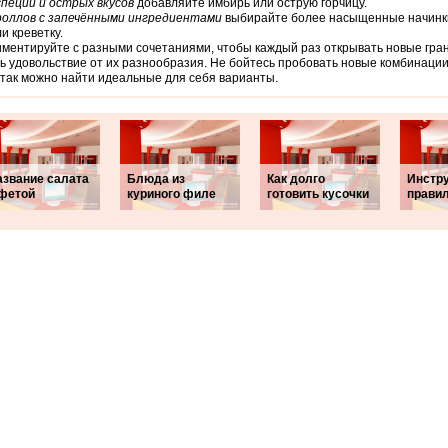
специй и острых вкусов
добавляйте имбирь или острую горчицу.
роллов с запечёнными ингредиентами
выбирайте более насыщенные начинки
и креветку.
ментируйте с разными сочетаниями, чтобы каждый раз открывать новые гран
ь удовольствие от их разнообразия. Не бойтесь пробовать новые комбинации
так можно найти идеальные для себя варианты.
азвание салата
Блюда из
Как долго
Инстру
 фетой
куриного филе
готовить кусочки
прави