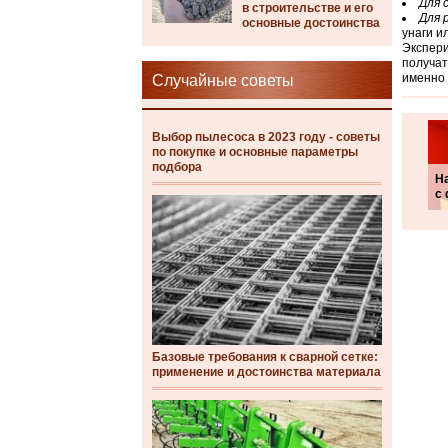
Для 
в строительстве и его
Для 
основные достоинства
унаги ил
Экспери
получат
именно 
Случайные советы
Выбор пылесоса в 2023 году - советы
по покупке и основные параметры
подбора
Н
с
Базовые требования к сварной сетке:
применение и достоинства материала