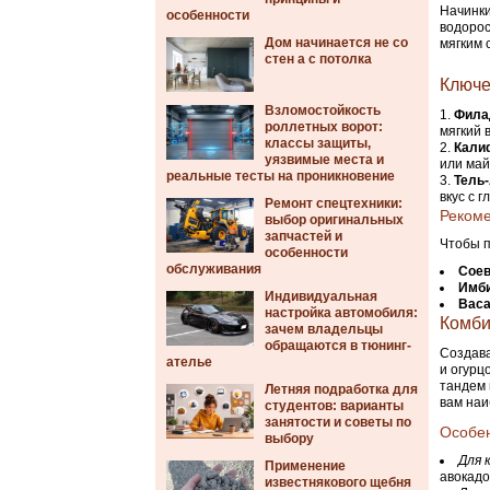
Начинки
особенности
водорос
Дом начинается не со
мягким 
стен а с потолка
Ключе
Взломостойкость
Фила
роллетных ворот:
мягкий 
классы защиты,
Кали
уязвимые места и
или май
реальные тесты на проникновение
Тель
вкус с 
Ремонт спецтехники:
Рекоме
выбор оригинальных
запчастей и
Чтобы п
особенности
обслуживания
Соев
Имб
Индивидуальная
Вас
настройка автомобиля:
Комби
зачем владельцы
обращаются в тюнинг-
Создава
ателье
и огурц
тандем 
Летняя подработка для
вам наи
студентов: варианты
занятости и советы по
Особен
выбору
Для 
Применение
авокадо
известнякового щебня