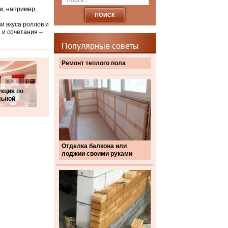
, например,
и вкуса роллов и
 и сочетания –
Популярные советы
Ремонт теплого пола
кция по
льной
Отделка балкона или
лоджии своими руками