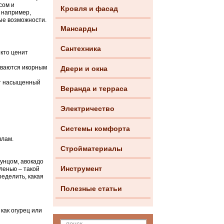
сом и
Кровля и фасад
 например,
ые возможности.
Мансарды
Сантехника
 кто ценит
рываются икорным
Двери и окна
ют насыщенный
Веранда и терраса
Электричество
Системы комфорта
ллам.
Стройматериалы
унцом, авокадо
Инструмент
ленью – такой
еделить, какая
Полезные статьи
как огурец или