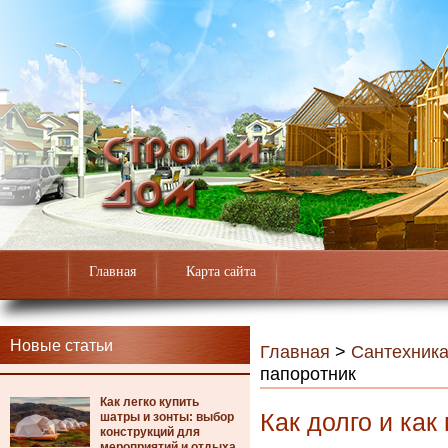
Главная
Карта сайта
Новые статьи
Главная
>
Сантехник
папоротник
Как легко купить
Как долго и ка
шатры и зонты: выбор
конструкций для
мероприятий и отдыха