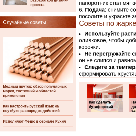
разработкой дизайн-
папоротник стал мягк
проекта
Подача
: снимите с
посолите и украсьте 
Советы по жарке
Случайные советы
Используйте раст
оливковое, чтобы доб
корочки.
Не перегружайте 
он не слипся и равно
Следите за темпер
сформировать хрустящ
Медный пруток: обзор популярных
марок, состояний и областей
применения
Как сделать
На
Как настроить русский язык на
бутафорский
да
ноутбуке распорядок действий
те
Исполняют Федю в сериале Кухня