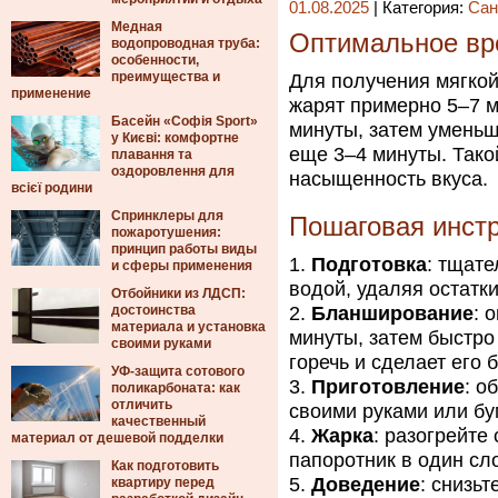
01.08.2025
| Категория:
Сан
Медная
Оптимальное вр
водопроводная труба:
особенности,
преимущества и
Для получения мягкой
применение
жарят примерно 5–7 м
Басейн «Софія Sport»
минуты, затем уменьш
у Києві: комфортне
еще 3–4 минуты. Тако
плавання та
оздоровлення для
насыщенность вкуса.
всієї родини
Спринклеры для
Пошаговая инстр
пожаротушения:
принцип работы виды
Подготовка
: тщат
и сферы применения
водой, удаляя остатки
Отбойники из ЛДСП:
достоинства
Бланширование
: 
материала и установка
минуты, затем быстро
своими руками
горечь и сделает его 
УФ-защита сотового
Приготовление
: о
поликарбоната: как
отличить
своими руками или б
качественный
Жарка
: разогрейте
материал от дешевой подделки
папоротник в один сл
Как подготовить
Доведение
: снизь
квартиру перед