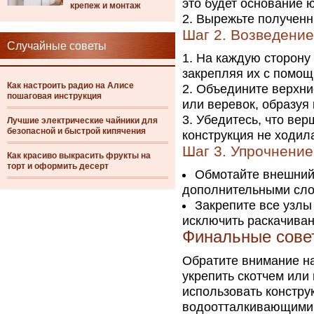
это будет основание 
крепеж и монтаж
Вырежьте полученны
Шаг 2. Возведение
Случайные советы
На каждую сторону 
закрепляя их с помощ
Как настроить радио на Алисе
Объедините верхние
пошаговая инструкция
или веревок, образуя
Убедитесь, что вер
Лучшие электрические чайники для
безопасной и быстрой кипячения
конструкция не ходил
Шаг 3. Упрочнение
Как красиво выкрасить фрукты на
торт и оформить десерт
Обмотайте внешний 
дополнительными слоя
Закрепите все узлы
исключить раскачиван
Финальные сове
Обратите внимание на
укрепить скотчем или
использовать констру
водоотталкивающими 