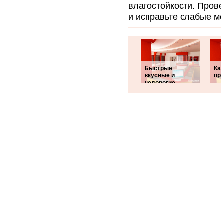
влагостойкости. Пров
и исправьте слабые м
Быстрые
Ка
вкусные и
пр
недорогие