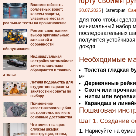
юрту своими ру
Взломостойкость
роллетных ворот:
30.07.2025
| Категория:
Сан
классы защиты,
уязвимые места и
Для того чтобы сдела
реальные тесты на проникновение
минимальный набор м
Ремонт спецтехники:
последовательных шаг
выбор оригинальных
получится устойчивая 
запчастей и
особенности
дождя.
обслуживания
Индивидуальная
Необходимые м
настройка автомобиля:
зачем владельцы
Толстая гладкая б
обращаются в тюнинг-
ателье
м²
Летняя подработка для
Деревянные рейки
студентов: варианты
Скотч или прочная
занятости и советы по
Нитки или веревки
выбору
Карандаш и линей
Применение
известнякового щебня
Пошаговая инст
в строительстве и его
основные достоинства
Шаг 1. Создание 
Что влияет на срок
службы шкафа:
Нарисуйте на бумаг
конструкция, стены,