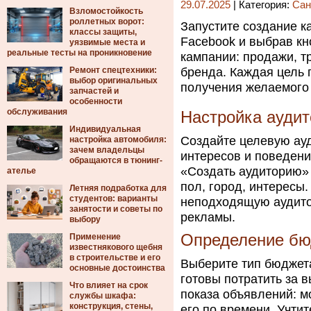
29.07.2025
| Категория:
Сан
Взломостойкость
роллетных ворот:
Запустите создание 
классы защиты,
Facebook и выбрав кн
уязвимые места и
реальные тесты на проникновение
кампании: продажи, т
Ремонт спецтехники:
бренда. Каждая цель 
выбор оригинальных
получения желаемого 
запчастей и
особенности
обслуживания
Настройка аудит
Индивидуальная
Создайте целевую ау
настройка автомобиля:
зачем владельцы
интересов и поведен
обращаются в тюнинг-
«Создать аудиторию» 
ателье
пол, город, интересы
Летняя подработка для
студентов: варианты
неподходящую аудито
занятости и советы по
рекламы.
выбору
Определение бю
Применение
известнякового щебня
в строительстве и его
Выберите тип бюджета
основные достоинства
готовы потратить за 
Что влияет на срок
показа объявлений: м
службы шкафа:
конструкция, стены,
его по времени. Учти