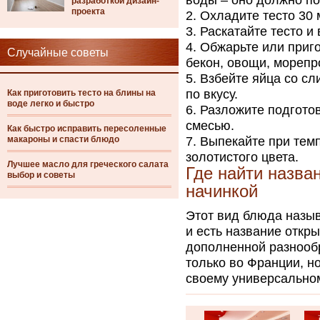
воды – оно должно по
разработкой дизайн-
проекта
Охладите тесто 30 
Раскатайте тесто и
Обжарьте или приг
Случайные советы
бекон, овощи, морепр
Взбейте яйца со сл
по вкусу.
Как приготовить тесто на блины на
воде легко и быстро
Разложите подготов
смесью.
Как быстро исправить пересоленные
макароны и спасти блюдо
Выпекайте при темп
золотистого цвета.
Лучшее масло для греческого салата
Где найти назва
выбор и советы
начинкой
Этот вид блюда назыв
и есть название откры
дополненной разнооб
только во Франции, н
своему универсальном