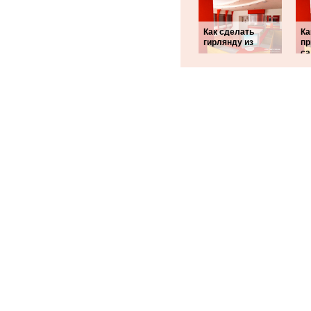
Как сделать
Ка
гирлянду из
пр
са