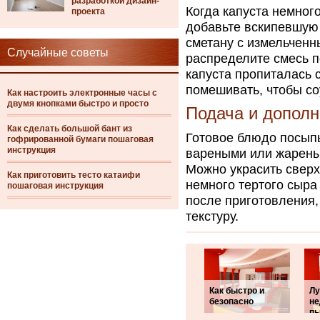
разработкой дизайн-
Когда капуста немног
проекта
добавьте вскипевшую 
сметану с измельченн
Случайные советы
распределите смесь п
капуста пропиталась 
помешивать, чтобы со
Как настроить электронные часы с
двумя кнопками быстро и просто
Подача и допол
Как сделать большой бант из
Готовое блюдо посыпь
гофрированной бумаги пошаговая
инструкция
вареными или жарены
Можно украсить сверх
Как приготовить тесто катаифи
немного тертого сыра
пошаговая инструкция
после приготовления,
текстуру.
Как быстро и
Л
безопасно
не
п