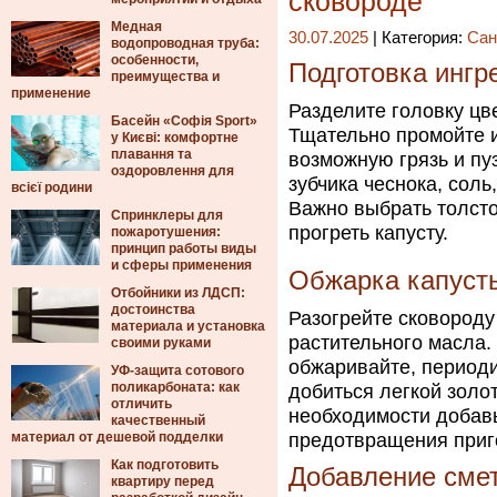
сковороде
Медная
30.07.2025
| Категория:
Сан
водопроводная труба:
особенности,
Подготовка ингр
преимущества и
применение
Разделите головку цв
Басейн «Софія Sport»
Тщательно промойте и
у Києві: комфортне
плавання та
возможную грязь и пуз
оздоровлення для
зубчика чеснока, соль
всієї родини
Важно выбрать толсто
Спринклеры для
прогреть капусту.
пожаротушения:
принцип работы виды
и сферы применения
Обжарка капуст
Отбойники из ЛДСП:
достоинства
Разогрейте сковороду
материала и установка
растительного масла.
своими руками
обжаривайте, периоди
УФ-защита сотового
поликарбоната: как
добиться легкой золот
отличить
необходимости добавь
качественный
материал от дешевой подделки
предотвращения приг
Как подготовить
Добавление сме
квартиру перед