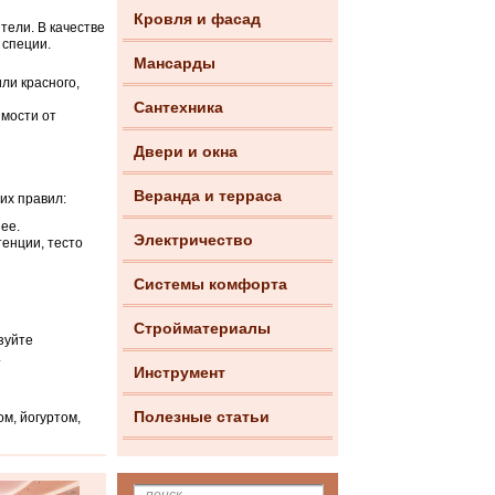
Кровля и фасад
тели. В качестве
 специи.
Мансарды
ли красного,
Сантехника
имости от
Двери и окна
Веранда и терраса
их правил:
ее.
Электричество
енции, тесто
Системы комфорта
Стройматериалы
зуйте
.
Инструмент
Полезные статьи
м, йогуртом,