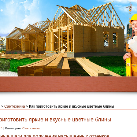
я
>
Сантехника
>
Как приготовить яркие и вкусные цветные блины
риготовить яркие и вкусные цветные блины
25
| Категория:
Сантехника
ные шаги для получения насыщенных оттенков