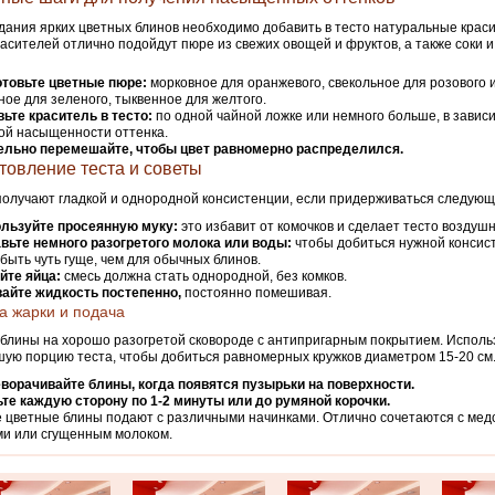
дания ярких цветных блинов необходимо добавить в тесто натуральные краси
расителей отлично подойдут пюре из свежих овощей и фруктов, а также соки и
отовьте цветные пюре:
морковное для оранжевого, свекольное для розового и
ое для зеленого, тыквенное для желтого.
ьте краситель в тесто:
по одной чайной ложке или немного больше, в завис
ой насыщенности оттенка.
ельно перемешайте, чтобы цвет равномерно распределился.
товление теста и советы
олучают гладкой и однородной консистенции, если придерживаться следующ
льзуйте просеянную муку:
это избавит от комочков и сделает тесто воздушн
вьте немного разогретого молока или воды:
чтобы добиться нужной консист
быть чуть гуще, чем для обычных блинов.
йте яйца:
смесь должна стать однородной, без комков.
айте жидкость постепенно,
постоянно помешивая.
а жарки и подача
блины на хорошо разогретой сковороде с антипригарным покрытием. Исполь
ую порцию теста, чтобы добиться равномерных кружков диаметром 15-20 см
ворачивайте блины, когда появятся пузырьки на поверхности.
те каждую сторону по 1-2 минуты или до румяной корочки.
 цветные блины подают с различными начинками. Отлично сочетаются с медо
и или сгущенным молоком.