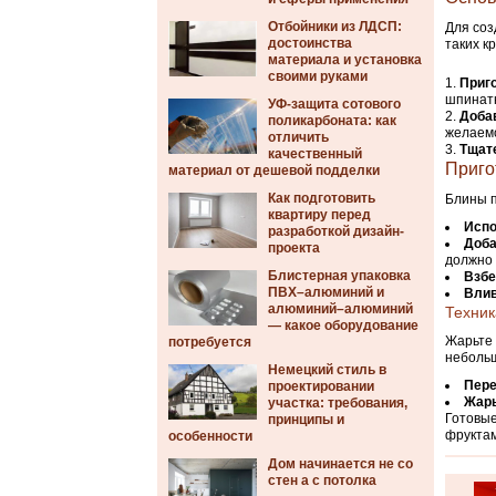
Отбойники из ЛДСП:
Для соз
достоинства
таких к
материала и установка
своими руками
Приг
шпинатн
УФ-защита сотового
Добав
поликарбоната: как
желаем
отличить
Тщат
качественный
Приго
материал от дешевой подделки
Как подготовить
Блины п
квартиру перед
Испо
разработкой дизайн-
Доба
проекта
должно 
Блистерная упаковка
Взбе
ПВХ–алюминий и
Влив
алюминий–алюминий
Техник
— какое оборудование
Жарьте 
потребуется
небольш
Немецкий стиль в
Пере
проектировании
Жарь
участка: требования,
Готовые
принципы и
фруктам
особенности
Дом начинается не со
стен а с потолка