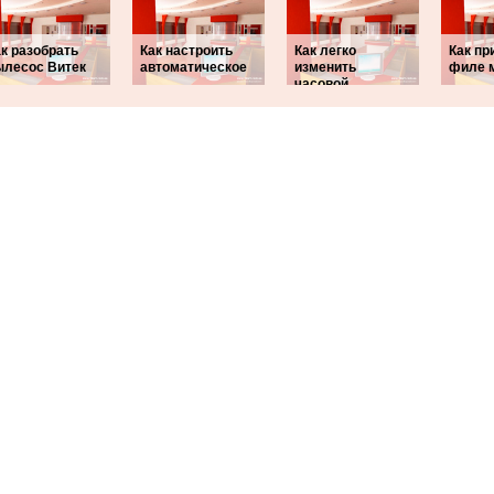
к разобрать
Как настроить
Как легко
Как пр
ылесос Витек
автоматическое
изменить
филе 
часовой