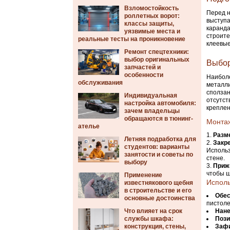
Взломостойкость
Перед н
роллетных ворот:
выступа
классы защиты,
каранда
уязвимые места и
строите
реальные тесты на проникновение
клеевые
Ремонт спецтехники:
выбор оригинальных
Выбор
запчастей и
особенности
Наибол
обслуживания
металли
сползан
Индивидуальная
отсутст
настройка автомобиля:
креплен
зачем владельцы
обращаются в тюнинг-
Монтаж
ателье
Разм
Летняя подработка для
Закр
студентов: варианты
Использ
занятости и советы по
стене.
выбору
Приж
чтобы 
Применение
Исполь
известнякового щебня
в строительстве и его
Обес
основные достоинства
пистоле
Что влияет на срок
Нане
службы шкафа:
Пози
конструкция, стены,
Зафи