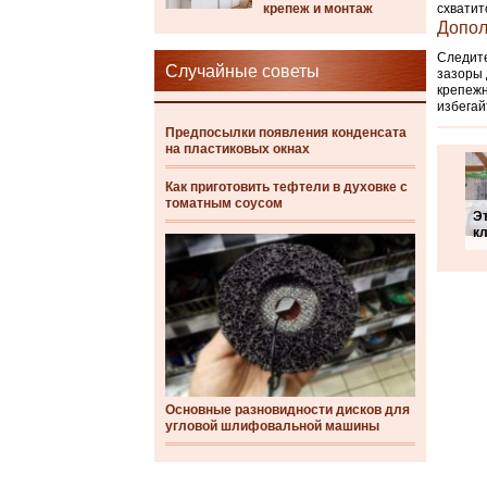
крепеж и монтаж
схватит
Допол
Следите
Случайные советы
зазоры 
крепежн
избегай
Предпосылки появления конденсата
на пластиковых окнах
Как приготовить тефтели в духовке с
томатным соусом
Э
к
Основные разновидности дисков для
угловой шлифовальной машины