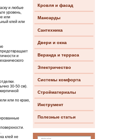
Кровля и фасад
раску и любые
ьте уровень,
ые или
Мансарды
ьный клей или
Сантехника
Двери и окна
ью
и предотвращает
Веранда и терраса
тичности и
механического
Электричество
Системы комфорта
отделки.
ычно 30-50 см).
 кирпичной
Стройматериалы
ели или по краю,
Инструмент
Полезные статьи
зированные
 поверхности.
.
ка клей не