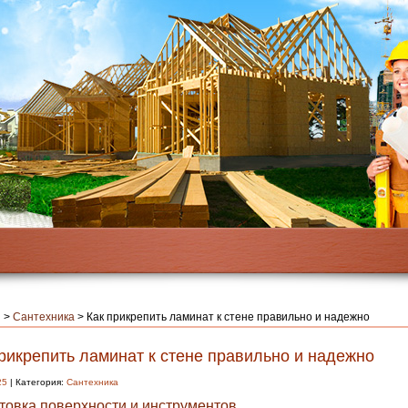
я
>
Сантехника
>
Как прикрепить ламинат к стене правильно и надежно
рикрепить ламинат к стене правильно и надежно
25
| Категория:
Сантехника
товка поверхности и инструментов