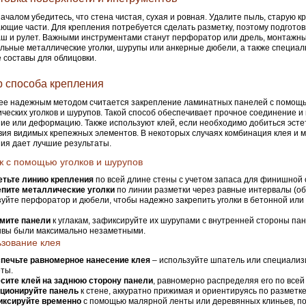
ачалом убедитесь, что стена чистая, сухая и ровная. Удалите пыль, старую к
ющие части. Для крепления потребуется сделать разметку, поэтому подготов
ш и рулет. Важными инструментами станут перфоратор или дрель, монтажн
льные металлические уголки, шурупы или анкерные дюбели, а также специал
 составы для облицовки.
 способа крепления
ее надежным методом считается закрепление ламинатных панелей с помощ
ческих уголков и шурупов. Такой способ обеспечивает прочное соединение 
ие или деформацию. Также используют клей, если необходимо добиться эсте
вия видимых крепежных элементов. В некоторых случаях комбинация клея и 
ия дает лучшие результаты.
 с помощью уголков и шурупов
етьте линию крепления
по всей длине стены с учетом запаса для финишной 
епите металлические уголки
по линии разметки через равные интервалы (об
уйте перфоратор и дюбели, чтобы надежно закрепить уголки в бетонной или
мите панели
к углакам, зафиксируйте их шурупами с внутренней стороны пан
швы были максимально незаметными.
зование клея
печьте равномерное нанесение клея
– используйте шпатель или специали
ты.
сите клей на заднюю сторону панели
, равномерно распределяя его по всей
ционируйте панель
к стене, аккуратно прижимая и ориентируясь по разметке
ксируйте временно
с помощью малярной ленты или деревянных клиньев, по