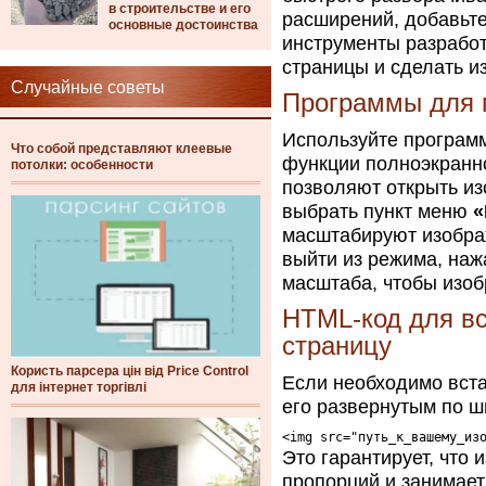
в строительстве и его
расширений, добавьте
основные достоинства
инструменты разработ
страницы и сделать и
Случайные советы
Программы для 
Используйте програм
Что собой представляют клеевые
функции полноэкранн
потолки: особенности
позволяют открыть и
выбрать пункт меню
«
масштабируют изображ
выйти из режима, на
масштаба, чтобы изоб
HTML-код для вс
страницу
Користь парсера цін від Price Control
Если необходимо вста
для інтернет торгівлі
его развернутым по ш
Это гарантирует, что
пропорций и занимает