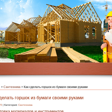
я
>
Сантехника
>
Как сделать горшок из бумаги своими руками
делать горшок из бумаги своими руками
25
| Категория:
Сантехника
товка материалов и инструментов