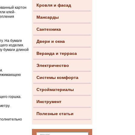
Кровля и фасад
ованный картон
или клей-
репления
Мансарды
Сантехника
у. На бумаге
Двери и окна
щего изделия.
ку бумаги длиной
Веранда и терраса
Электричество
м.
прижимающею
Системы комфорта
Стройматериалы
щего горшка.
Инструмент
метру.
Полезные статьи
ополнительно