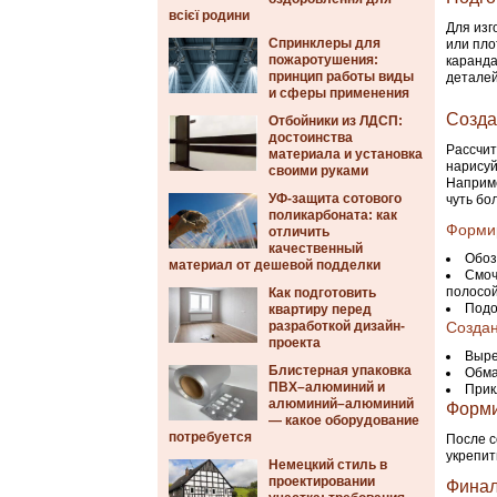
всієї родини
Для изг
Спринклеры для
или пло
пожаротушения:
каранда
принцип работы виды
деталей
и сферы применения
Созда
Отбойники из ЛДСП:
достоинства
Рассчит
материала и установка
нарисуй
своими руками
Наприме
УФ-защита сотового
чуть бо
поликарбоната: как
Форми
отличить
качественный
Обоз
материал от дешевой подделки
Смоч
полосой
Как подготовить
Подо
квартиру перед
разработкой дизайн-
Создан
проекта
Выре
Блистерная упаковка
Обма
ПВХ–алюминий и
Прик
алюминий–алюминий
Форми
— какое оборудование
потребуется
После с
укрепит
Немецкий стиль в
проектировании
Финал