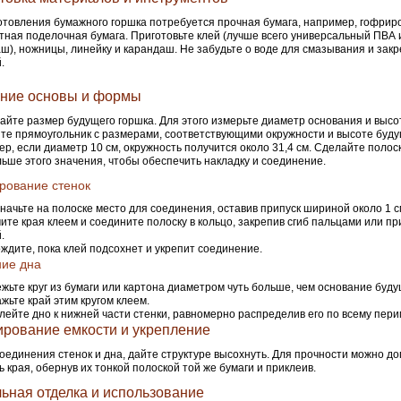
отовления бумажного горшка потребуется прочная бумага, например, гофрир
тная поделочная бумага. Приготовьте клей (лучше всего универсальный ПВА 
ш), ножницы, линейку и карандаш. Не забудьте о воде для смазывания и зак
.
ние основы и формы
айте размер будущего горшка. Для этого измерьте диаметр основания и высот
те прямоугольник с размерами, соответствующими окружности и высоте буду
р, если диаметр 10 см, окружность получится около 31,4 см. Сделайте полос
льше этого значения, чтобы обеспечить накладку и соединение.
рование стенок
начьте на полоске место для соединения, оставив припуск шириной около 1 с
ите края клеем и соедините полоску в кольцо, закрепив сгиб пальцами или 
.
ждите, пока клей подсохнет и укрепит соединение.
ие дна
жьте круг из бумаги или картона диаметром чуть больше, чем основание буду
жьте край этим кругом клеем.
лейте дно к нижней части стенки, равномерно распределив его по всему пери
рование емкости и укрепление
оединения стенок и дна, дайте структуре высохнуть. Для прочности можно д
ь края, обернув их тонкой полоской той же бумаги и приклеив.
ьная отделка и использование