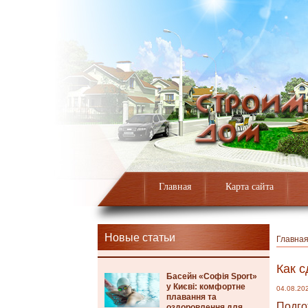
Главная
Карта сайта
Новые статьи
Главна
Как с
Басейн «Софія Sport»
у Києві: комфортне
04.08.20
плавання та
Подго
оздоровлення для