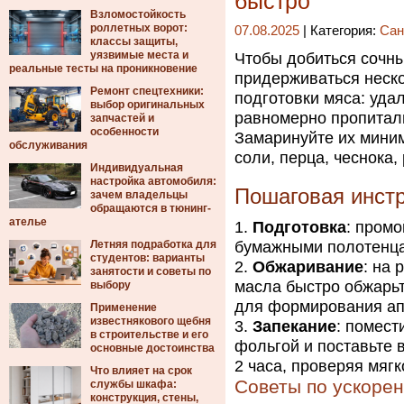
быстро
Взломостойкость
роллетных ворот:
07.08.2025
| Категория:
Сан
классы защиты,
уязвимые места и
Чтобы добиться сочны
реальные тесты на проникновение
придерживаться неско
Ремонт спецтехники:
подготовки мяса: уда
выбор оригинальных
равномерно пропитал
запчастей и
особенности
Замаринуйте их миним
обслуживания
соли, перца, чеснока,
Индивидуальная
настройка автомобиля:
Пошаговая инстр
зачем владельцы
обращаются в тюнинг-
ателье
Подготовка
: пром
Летняя подработка для
бумажными полотенца
студентов: варианты
Обжаривание
: на
занятости и советы по
масла быстро обжарьт
выбору
для формирования ап
Применение
известнякового щебня
Запекание
: помест
в строительстве и его
фольгой и поставьте в
основные достоинства
2 часа, проверяя мягк
Что влияет на срок
Советы по ускоре
службы шкафа:
конструкция, стены,