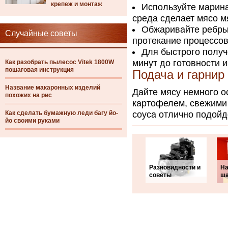
крепеж и монтаж
Используйте марина
среда сделает мясо м
Обжаривайте ребрыш
Случайные советы
протекание процессов 
Для быстрого получ
минут до готовности и
Как разобрать пылесос Vitek 1800W
пошаговая инструкция
Подача и гарнир
Название макаронных изделий
Дайте мясу немного о
похожих на рис
картофелем, свежими
Как сделать бумажную леди багу йо-
соуса отлично подойд
йо своими руками
Разновидности и
На
советы
ша