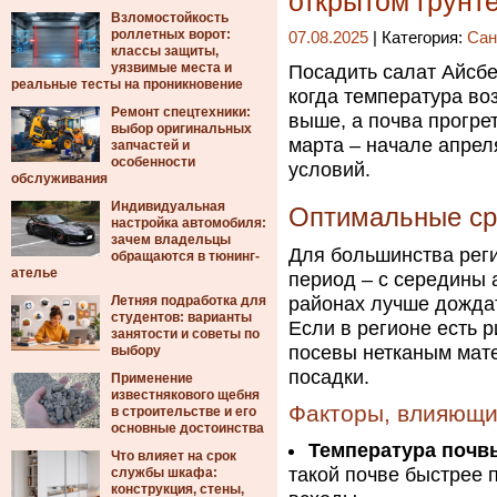
открытом грунт
Взломостойкость
роллетных ворот:
07.08.2025
| Категория:
Сан
классы защиты,
уязвимые места и
Посадить салат Айсбер
реальные тесты на проникновение
когда температура во
Ремонт спецтехники:
выше, а почва прогре
выбор оригинальных
марта – начале апрел
запчастей и
особенности
условий.
обслуживания
Индивидуальная
Оптимальные ср
настройка автомобиля:
зачем владельцы
Для большинства рег
обращаются в тюнинг-
ателье
период – с середины 
Летняя подработка для
районах лучше дождат
студентов: варианты
Если в регионе есть 
занятости и советы по
посевы нетканым мат
выбору
посадки.
Применение
известнякового щебня
Факторы, влияющи
в строительстве и его
основные достоинства
Температура почв
Что влияет на срок
такой почве быстрее
службы шкафа:
конструкция, стены,