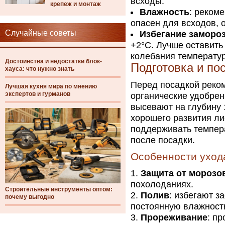
всходы.
крепеж и монтаж
Влажность
: реком
опасен для всходов, 
Случайные советы
Избегание заморо
+2°C. Лучше оставить
колебания температу
Достоинства и недостатки блок-
Подготовка и по
хауса: что нужно знать
Перед посадкой реком
Лучшая кухня мира по мнению
экспертов и гурманов
органические удобрен
высевают на глубину 
хорошего развития ли
поддерживать темпера
после посадки.
Особенности уход
Защита от морозо
похолоданиях.
Строительные инструменты оптом:
Полив
: избегают з
почему выгодно
постоянную влажност
Прореживание
: п