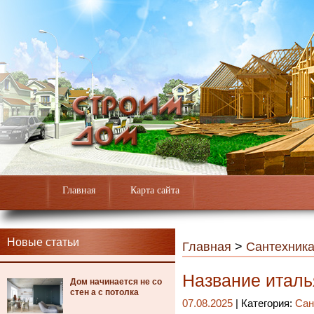
Главная
Карта сайта
Новые статьи
Главная
>
Сантехник
Название италь
Дом начинается не со
стен а с потолка
07.08.2025
| Категория:
Сан