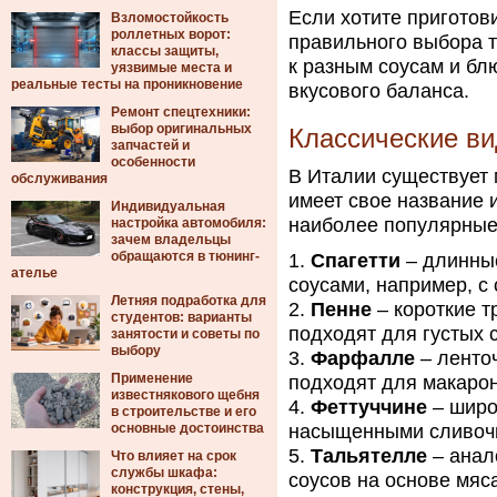
Если хотите приготов
Взломостойкость
роллетных ворот:
правильного выбора 
классы защиты,
к разным соусам и бл
уязвимые места и
реальные тесты на проникновение
вкусового баланса.
Ремонт спецтехники:
выбор оригинальных
Классические ви
запчастей и
особенности
В Италии существует 
обслуживания
имеет свое название 
Индивидуальная
наиболее популярные
настройка автомобиля:
зачем владельцы
обращаются в тюнинг-
Спагетти
– длинные
ателье
соусами, например, с
Летняя подработка для
Пенне
– короткие т
студентов: варианты
подходят для густых с
занятости и советы по
выбору
Фарфалле
– ленточ
Применение
подходят для макаро
известнякового щебня
Феттуччине
– широ
в строительстве и его
основные достоинства
насыщенными сливочн
Тальятелле
– анал
Что влияет на срок
службы шкафа:
соусов на основе мяс
конструкция, стены,