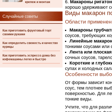
Макароны ригато
крепеж и монтаж
хорошо удерживают со
Виды макарон п
Случайные советы
Области применен
Макароны трубча
Как приготовить фруктовый торт
своими руками
соусов, требующих хо
Линейные макаро
Как определить свежесть и качество
тонкими соусами или
курицы
Лента или плоская
Как приготовить эспрессо дома без
сочных соусов, тарел
кофемашины легко и быстро
Короткие и глубо
супах и холодных сал
Особенности выбо
От формы зависит кон
соус, тем плотнее выб
поверхностью. Для ле
тонкие виды.
Учтите, что для разл