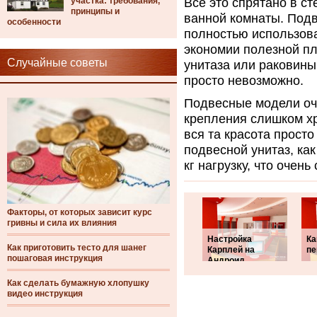
участка: требования,
Все это спрятано в ст
принципы и
ванной комнаты. Подв
особенности
полностью использова
экономии полезной п
Случайные советы
унитаза или раковины
просто невозможно.
Подвесные модели оче
крепления слишком хр
вся та красота просто 
подвесной унитаз, ка
кг нагрузку, что очень
Факторы, от которых зависит курс
гривны и сила их влияния
Настройка
Ка
Как приготовить тесто для шанег
Карплей на
пе
пошаговая инструкция
Андроид
Как сделать бумажную хлопушку
видео инструкция