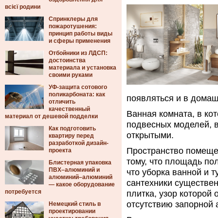
всієї родини
Спринклеры для
пожаротушения:
принцип работы виды
и сферы применения
Отбойники из ЛДСП:
достоинства
материала и установка
своими руками
УФ-защита сотового
поликарбоната: как
появляться и в домаш
отличить
качественный
Ванная комната, в ко
материал от дешевой подделки
подвесных моделей, 
Как подготовить
открытыми.
квартиру перед
разработкой дизайн-
Пространство помеще
проекта
тому, что площадь по
Блистерная упаковка
ПВХ–алюминий и
что уборка ванной и т
алюминий–алюминий
сантехники существен
— какое оборудование
потребуется
плитка, узор которой
отсутствию запорной 
Немецкий стиль в
проектировании