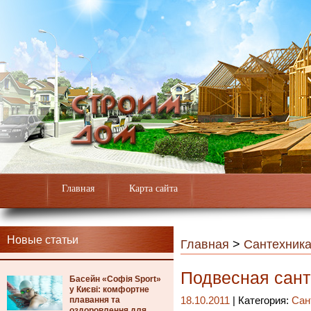
Главная
Карта сайта
Новые статьи
Главная
>
Сантехник
Подвесная сант
Басейн «Софія Sport»
у Києві: комфортне
плавання та
18.10.2011
| Категория:
Сан
оздоровлення для