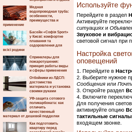
Используйте фу
Медная
водопроводная труба:
Перейдите в раздел
Н
особенности,
преимущества и
Активируйте переклю
применение
ситуациях
и
Объявле
Басейн «Софія Sport»
Звуковое и вибраци
у Києві: комфортне
световой сигнал при 
плавання та
оздоровлення для
всієї родини
Настройка свето
Спринклеры для
оповещений
пожаротушения:
принцип работы виды
Перейдите в
Настр
и сферы применения
Выберите нужное п
Отбойники из ЛДСП:
достоинства
Сообщения
или
Почт
материала и установка
Откройте раздел
В
своими руками
Включите переклю
УФ-защита сотового
Для получения свето
поликарбоната: как
отличить
активируйте опцию
Вс
качественный
тактильные сигналы
материал от дешевой подделки
входящем звонке.
Как подготовить
квартиру перед