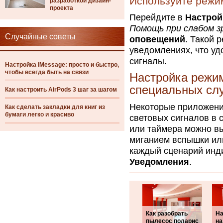
Используйте режи
разработкой дизайн-
проекта
Перейдите в
Настрой
Помощь при слабом з
Случайные советы
оповещений
. Такой 
уведомлениях, что уд
сигналы.
Настройка iMessage: просто и быстро,
чтобы всегда быть на связи
Настройка режи
специальных сл
Как настроить AirPods 3 шаг за шагом
Некоторые приложени
Как сделать закладки для книг из
бумаги легко и красиво
световых сигналов в 
или таймера можно вы
миганием вспышки или
каждый сценарий инд
Уведомления
.
Как разобрать
На
пылесос поларис
на