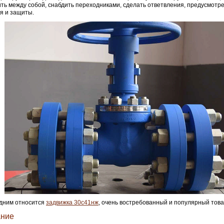
ть между собой, снабдить переходниками, сделать ответвления, предусмотр
я и защиты.
дним относится
задвижка 30с41нж
, очень востребованный и популярный това
ание