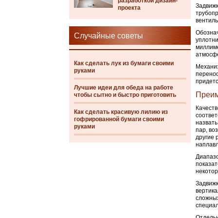
разработкой дизайн-
Задвижк
проекта
трубопр
вентиль
Обознач
Случайные советы
уплотни
миллиме
атмосф
Как сделать лук из бумаги своими
Механиз
руками
перенос
придетс
Лучшие идеи для обеда на работе
Преи
чтобы сытно и быстро приготовить
Качеств
Как сделать красивую лилию из
соответ
гофрированной бумаги своими
назвать
руками
пар, во
другие 
наплавл
Диапазо
показат
некотор
Задвижк
вертика
сложных
специал
Отдельн