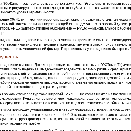
а 30с41нж — разновидность запорной арматуры. Это элемент, который вреза
овод и регулирует поток проходящего по трубам вещества. Фактически это 
 высокого уровня герметичности.
ение 30с41нж — краткий перечень характеристик: задвижка стальная модели
тельной поверхностью из нержавеющей стали. ДУ 50 — это рабочий диаметр
тров. PN16 (альтернативное обозначение — РУ16) — максимальное рабочее
ер.
м действия задвижки клиновой, что многие потребители считают преимущест
ит твердых частиц; если таковые в транспортируемый смеси присутствуют, 
я установить механический фильтр. В противном случае задвижка быстро вый
мущества
о задвижки высокое. Деталь производится в соответствии с ГОСТом и ТУ, име
ствия. Сталь надежная, выдерживает воздействие самых разных сред. Армат
 универсальной: устанавливается в трубопроводы, переносящие холодную и г
здух, природный газ, аммиак, многие нефтепродукты, растворы щелочей. Эти
рабочие среды не наносят высококлассной стали ни малейшего вреда, а упло
енной нержавейки предотвратит утечки.
н рабочих температур тоже широкий. -25 °C — не самая низкая из возможны
ель хороший. Куда сильнее впечатляет максимально допустимая температура
ых сред показатель может отличаться, но в целом термическая стойкость оче
а 30с41нж может устанавливаться в разных положениях. Классическое — стр
льное, но допускается отклонение до 90°. Это позволяет использовать армат
 участках трубопровода. Монтаж, кстати, высокой сложностью не отличается
ьной техники не требует.
ое достоинство — срок службы. Сталь — долговечный материал, а продуман