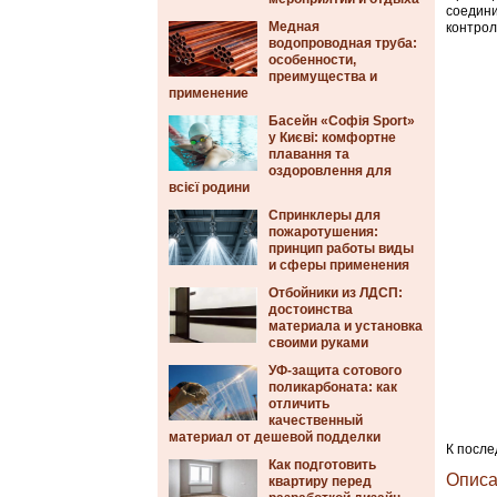
соедини
Медная
контрол
водопроводная труба:
особенности,
преимущества и
применение
Басейн «Софія Sport»
у Києві: комфортне
плавання та
оздоровлення для
всієї родини
Спринклеры для
пожаротушения:
принцип работы виды
и сферы применения
Отбойники из ЛДСП:
достоинства
материала и установка
своими руками
УФ-защита сотового
поликарбоната: как
отличить
качественный
материал от дешевой подделки
К после
Как подготовить
Опис
квартиру перед