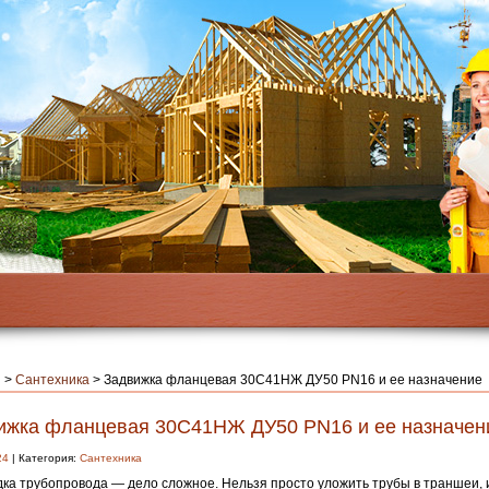
я
>
Сантехника
>
Задвижка фланцевая 30С41НЖ ДУ50 PN16 и ее назначение
ижка фланцевая 30С41НЖ ДУ50 PN16 и ее назначен
24
| Категория:
Сантехника
ка трубопровода — дело сложное. Нельзя просто уложить трубы в траншеи, 