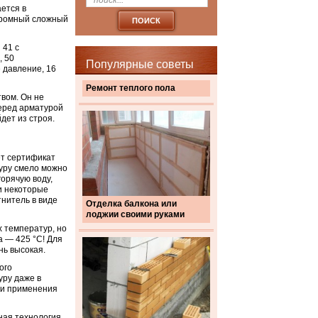
ется в
огромный сложный
 41 с
, 50
Популярные советы
 давление, 16
Ремонт теплого пола
вом. Он не
перед арматурой
дет из строя.
ет сертификат
уру смело можно
орячую воду,
 и некоторые
тнитель в виде
Отделка балкона или
лоджии своими руками
х температур, но
 — 425 °C! Для
нь высокая.
ого
уру даже в
 и применения
ная технология