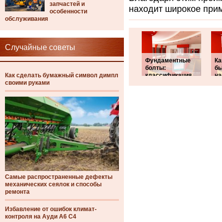
запчастей и
находит широкое при
особенности
обслуживания
Случайные советы
Фундаментные
Ка
болты:
бы
Как сделать бумажный символ димпл
классификация
на
своими руками
Самые распространенные дефекты
механических сеялок и способы
ремонта
Избавление от ошибок климат-
контроля на Ауди А6 С4