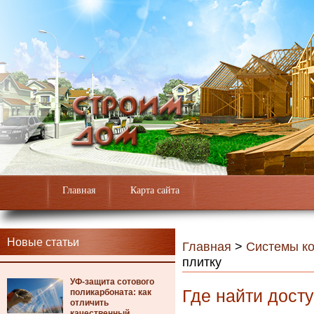
Главная
Карта сайта
Новые статьи
Главная
>
Системы к
плитку
УФ-защита сотового
Где найти дост
поликарбоната: как
отличить
качественный