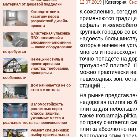
12.07.2019
| Категория:
Сис
материал от дешевой подделки
К сожалению, сегодня
Как подготовить
квартиру перед
применяются традици
разработкой дизайн-
асфальт и железобето
проекта
крупных городов со в
Блистерная упаковка
надоесть большинству
ПВХ–алюминий и
алюминий–алюминий
которые ничем не уст
— какое оборудование
многом и превосходят
потребуется
точно попадете на до
Немецкий стиль в
проектировании
тротуарной плиткой. 
участка: требования,
можно практически ве
принципы и
особенности
пешеходных зон, оста
станций…
Дом начинается не со
стен а с потолка
На рынке представле
недорогая плитка из б
Взломостойкость
плитка для небольших
роллетных ворот:
классы защиты,
также trotuarnaja-plit
уязвимые места и
по праву считается с
реальные тесты на проникновение
плитка абсолютно нат
Ремонт спецтехники:
выбор оригинальных
Благодаря этим преим