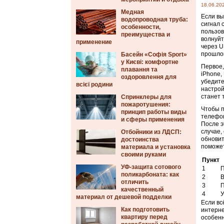
18.06.20
Медная
Если вы
водопроводная труба:
сигнал 
особенности,
пользов
преимущества и
волнуйт
применение
через U
прошло
Басейн «Софія Sport»
у Києві: комфортне
Первое,
плавання та
iPhone,
оздоровлення для
убедите
всієї родини
настрой
станет 
Спринклеры для
пожаротушения:
Чтобы п
принцип работы виды
телефон
и сферы применения
После э
случае,
Отбойники из ЛДСП:
обновит
достоинства
поможет
материала и установка
своими руками
Пункт
УФ-защита сотового
1
П
поликарбоната: как
2
В
отличить
3
П
качественный
4
У
материал от дешевой подделки
Если вс
Как подготовить
интерне
квартиру перед
особенн