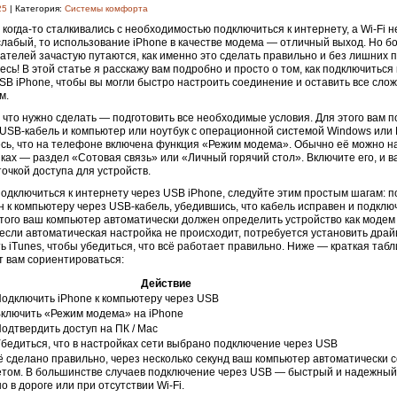
25
| Категория:
Системы комфорта
 когда-то сталкивались с необходимостью подключиться к интернету, а Wi-Fi 
слабый, то использование iPhone в качестве модема — отличный выход. Но 
ателей зачастую путаются, как именно это сделать правильно и без лишних 
есь! В этой статье я расскажу вам подробно и просто о том, как подключиться
SB iPhone, чтобы вы могли быстро настроить соединение и оставить все слож
м.
 что нужно сделать — подготовить все необходимые условия. Для этого вам 
 USB-кабель и компьютер или ноутбук с операционной системой Windows или 
сь, что на телефоне включена функция «Режим модема». Обычно её можно н
ках — раздел «Сотовая связь» или «Личный горячий стол». Включите его, и в
точкой доступа для устройств.
одключиться к интернету через USB iPhone, следуйте этим простым шагам: 
 к компьютеру через USB-кабель, убедившись, что кабель исправен и подклю
того ваш компьютер автоматически должен определить устройство как модем 
 если автоматическая настройка не происходит, потребуется установить дра
ь iTunes, чтобы убедиться, что всё работает правильно. Ниже — краткая табл
 вам сориентироваться:
Действие
одключить iPhone к компьютеру через USB
ключить «Режим модема» на iPhone
одтвердить доступ на ПК / Mac
бедиться, что в настройках сети выбрано подключение через USB
ё сделано правильно, через несколько секунд ваш компьютер автоматически 
том. В большинстве случаев подключение через USB — быстрый и надежный
о в дороге или при отсутствии Wi-Fi.