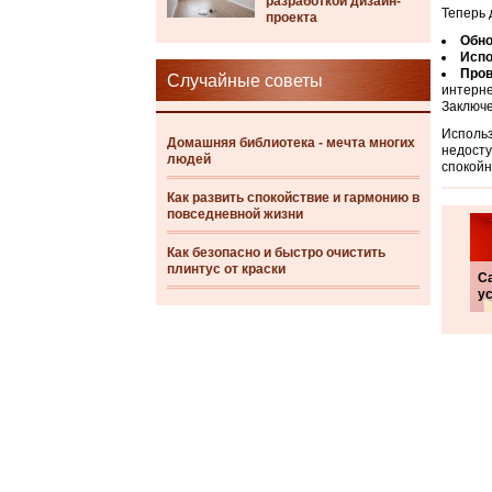
разработкой дизайн-
Теперь 
проекта
Обно
Испо
Пров
Случайные советы
интерне
Заключ
Использ
Домашняя библиотека - мечта многих
недосту
людей
спокойн
Как развить спокойствие и гармонию в
повседневной жизни
Как безопасно и быстро очистить
плинтус от краски
С
у