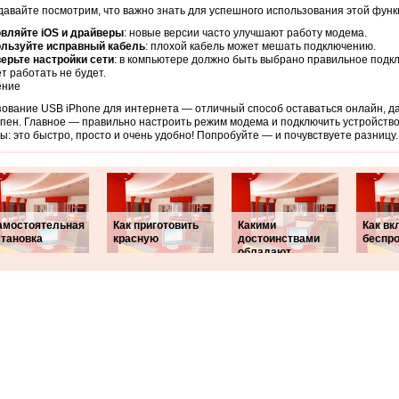
давайте посмотрим, что важно знать для успешного использования этой функ
вляйте iOS и драйверы
: новые версии часто улучшают работу модема.
льзуйте исправный кабель
: плохой кабель может мешать подключению.
ерьте настройки сети
: в компьютере должно быть выбрано правильное подк
т работать не будет.
ение
ование USB iPhone для интернета — отличный способ оставаться онлайн, да
пен. Главное — правильно настроить режим модема и подключить устройство
ы: это быстро, просто и очень удобно! Попробуйте — и почувствуете разницу.
амостоятельная
Как приготовить
Какими
Как вк
становка
красную
достоинствами
беспр
обладают