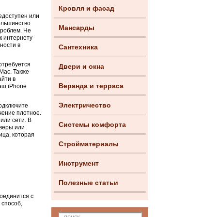
Кровля и фасад
недоступен или
большинство
Мансарды
проблем. Не
 к интернету
ности в
Сантехника
потребуется
Двери и окна
Mac. Также
айти в
Веранда и терраса
аш iPhone
Электричество
подключите
чение плотное.
или сети. В
Системы комфорта
йверы или
ица, которая
Стройматериалы
Инструмент
Полезные статьи
соединится с
 способ,